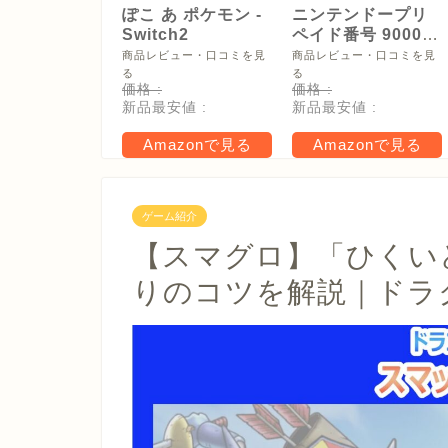
ぽこ あ ポケモン -
ニンテンドープリ
Switch2
ペイド番号 9000
円|オンラインコー
商品レビュー・口コミを見
商品レビュー・口コミを見
ド版
る
る
価格 :
価格 :
新品最安値 :
新品最安値 :
Amazonで見る
Amazonで見る
ゲーム紹介
【スマグロ】「ひくい
りのコツを解説｜ドラ