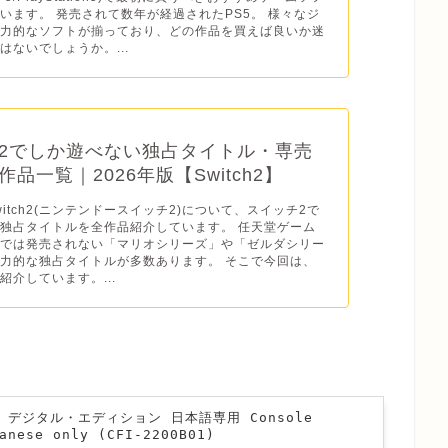
います。 発売されて数年が経過されたPS5。 様々なジ
魅力的なソフトが揃っており、どの作品を買えば良いか迷
はないでしょうか。...
2でしか遊べない独占タイトル・専売
品一覧｜2026年版【Switch2】
o Switch2(ニンテンドースイッチ2)について、スイッチ2で
独占タイトルを全作品紹介しています。 任天堂ゲーム
ドでは発売されない「マリオシリーズ」や「ゼルダシリー
力的な独占タイトルが多数あります。 そこで今回は、
紹介しています。...
n 5 デジタル・エディション 日本語専用 Console
anese only (CFI-2200B01)