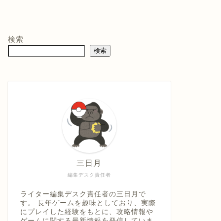
モン -
ニンテンドープリ
マリオテニス フィ
バイ
ペイド番号 5000
ーバー -Switch2
クイ
co.jpオ
円|オンラインコー
口コミを見
商品レビュー・口コミを見
商品レビュー・口コミを見
商品
典】メ
ド版
る
る
る
検索
価格 :
価格 :
価格 
製トレ
検索
新品最安値 :
新品最安値 :
新品
直径
 & デジ
で見る
Amazonで見る
Amazonで見る
具「ひ
うえ
三日月
編集デスク責任者
ライター編集デスク責任者の三日月で
す。 長年ゲームを趣味としており、実際
にプレイした経験をもとに、攻略情報や
ゲームに関する最新情報を発信していま