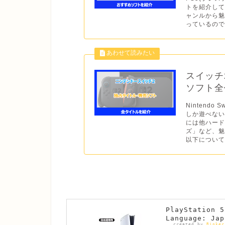
トを紹介して
ャンルから
っているので
スイッチ
ソフト全作
Nintend
しか遊べない
には他ハー
ズ」など、魅
以下について
PlayStatio
Language: Jap
created by
Rinker