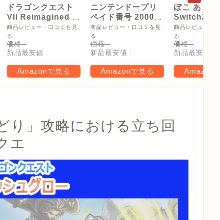
ドラゴンクエスト
ニンテンドープリ
ぽこ あ ポケ
VII Reimagined -
ペイド番号 2000
Switch2
Switch2
円|オンラインコー
【Amazon.
商品レビュー・口コミを見
商品レビュー・口コミを見
商品レビュー・
ド版
リジナル特
る
る
る
価格 :
価格 :
価格 :
タモン型木
新品最安値 :
新品最安値 :
新品最安値 :
ー(サイズ約
16cm) 同梱
Amazonで見る
Amazonで見る
Amazon
タル特典 家
らべったい
木」 配信
どり」攻略における立ち回
クエ