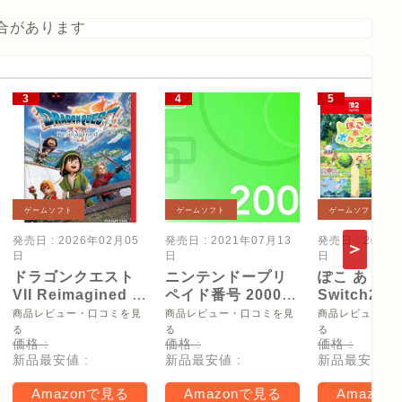
合があります
ゲームソフト
ゲームソフト
ゲームソフト
発売日 : 2026年02月05
発売日 : 2021年07月13
発売日 : 2026
日
日
日
ドラゴンクエスト
ニンテンドープリ
ぽこ あ ポケ
VII Reimagined -
ペイド番号 2000
Switch2
Switch2
円|オンラインコー
【Amazon.
商品レビュー・口コミを見
商品レビュー・口コミを見
商品レビュー・
ド版
リジナル特
る
る
る
価格 :
価格 :
価格 :
タモン型木
新品最安値 :
新品最安値 :
新品最安値 :
ー(サイズ約
16cm) 同梱
Amazonで見る
Amazonで見る
Amazon