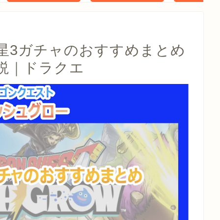
タル特典 家
らべったい
木」 配信
星3ガチャのおすすめまとめ
説｜ドラクエ