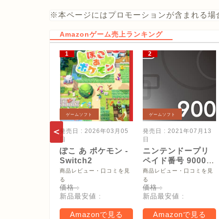
※本ページにはプロモーションが含まれる場
Amazonゲーム売上ランキング
ゲームソフト
ゲームソフト
発売日 : 2026年03月05
発売日 : 2021年07月13
日
日
ぽこ あ ポケモン -
ニンテンドープリ
Switch2
ペイド番号 9000
円|オンラインコー
商品レビュー・口コミを見
商品レビュー・口コミを見
ド版
る
る
価格 :
価格 :
新品最安値 :
新品最安値 :
Amazonで見る
Amazonで見る