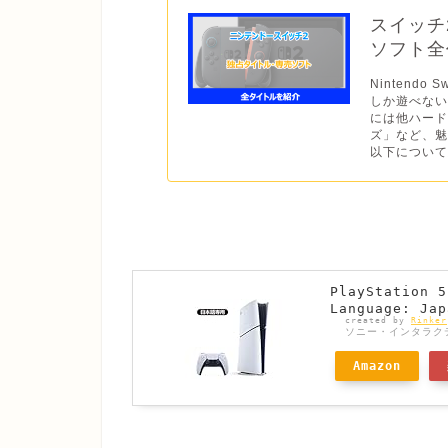
スイッチ
ソフト全作
Nintend
しか遊べない
には他ハー
ズ」など、魅
以下について
PlayStatio
Language: Jap
created by
Rinker
ソニー・インタラク
Amazon