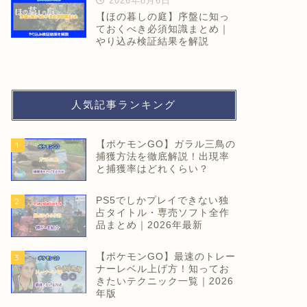
2026年8月6日
【ほの暮しの庭】序盤に知っ
ておくべき必須知識まとめ｜
やり込み検証結果を解説
人気記事ランキング
【ポケモンGO】ガラル三鳥の
1
捕獲方法を徹底解説！出現率
と捕獲率はどれくらい？
PS5でしかプレイできない独
2
占タイトル・専売ソフト全作
品まとめ｜2026年最新
【ポケモンGO】最速のトレー
3
ナーレベル上げ方！知ってお
きたいテクニック一覧｜2026
年版