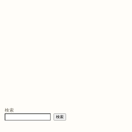
ゲームソフト
ゲームソフト
ゲー
年03月05
発売日 : 2021年07月13
発売日 : 2026年02月12
発売日
日
日
日
モン -
ニンテンドープリ
マリオテニス フィ
バイ
ペイド番号 5000
ーバー -Switch2
クイ
co.jpオ
円|オンラインコー
口コミを見
商品レビュー・口コミを見
商品レビュー・口コミを見
商品
典】メ
ド版
る
る
る
検索
価格 :
価格 :
価格 
製トレ
検索
新品最安値 :
新品最安値 :
新品
直径
 & デジ
で見る
Amazonで見る
Amazonで見る