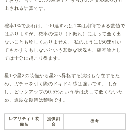
ており、合計で1%の確率でどちらかのメタル武器が排
出される計算です。
確率1%であれば、100連すれば1本は期待できる数値で
はありますが、確率の偏り（下振れ）によって全く出
ないことも珍しくありません。 私のように150連引い
てもかすりもしないという悲惨な状況も、確率論とし
ては十分に起こり得ます。
星1や星2の装備から星3へ昇格する演出も存在するた
め、ガチャを引く際のドキドキ感は強いです。 しか
し、ピックアップの0.5%という壁は決して低くないた
め、過度な期待は禁物です。
レアリティ / 装
提供割
備考
備名
合