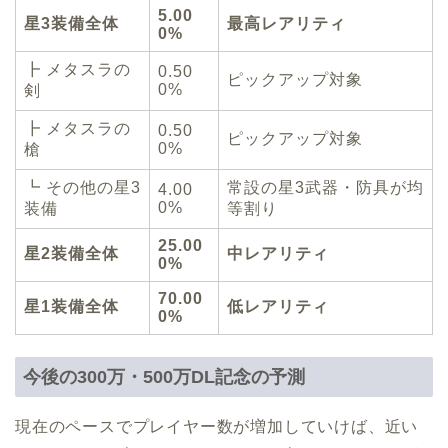
5.00
星3装備全体
最高レアリティ
0%
┣ メタスラの
0.50
ピックアップ対象
0%
剣
┣ メタスラの
0.50
ピックアップ対象
0%
槍
┗ その他の星3
常設の星3武器・防具が均
4.00
0%
装備
等割り
25.00
星2装備全体
中レアリティ
0%
70.00
星1装備全体
低レアリティ
0%
今後の300万・500万DL記念の予測
現在のペースでプレイヤー数が増加していけば、近い