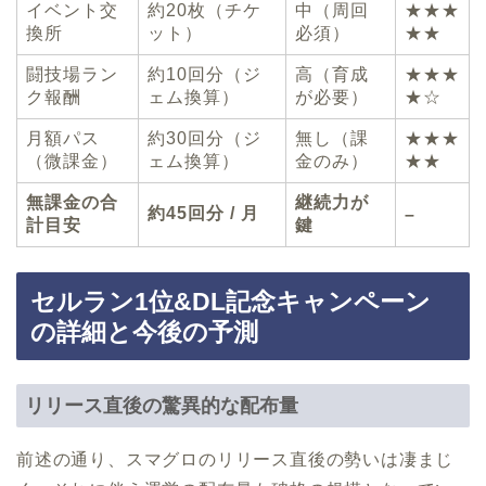
イベント交
約20枚（チケ
中（周回
★★★
換所
ット）
必須）
★★
闘技場ラン
約10回分（ジ
高（育成
★★★
ク報酬
ェム換算）
が必要）
★☆
月額パス
約30回分（ジ
無し（課
★★★
（微課金）
ェム換算）
金のみ）
★★
無課金の合
継続力が
約45回分 / 月
–
計目安
鍵
セルラン1位&DL記念キャンペーン
の詳細と今後の予測
リリース直後の驚異的な配布量
前述の通り、スマグロのリリース直後の勢いは凄まじ