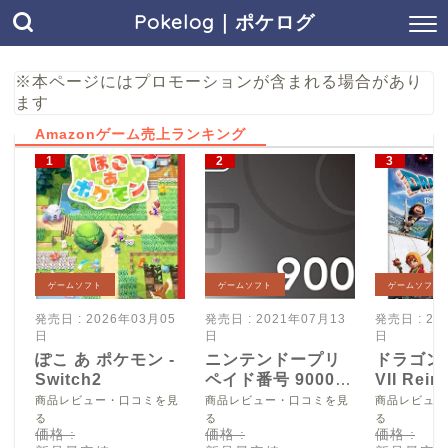
Pokelog｜ポケログ
※本ページにはプロモーションが含まれる場合があり
ます
Amazonゲーム売上ランキング
ゲームソフト
ゲームソフト
ゲームソフト
発売日 : 2026年03月05
発売日 : 2021年07月13
発売日 : 20
日
日
日
ぽこ あ ポケモン -
ニンテンドープリ
ドラゴン
Switch2
ペイド番号 9000
VII Reim
円|オンラインコー
Switch2
商品レビュー・口コミを見
商品レビュー・口コミを見
商品レビュー
ド版
る
る
る
価格 :
価格 :
価格 :