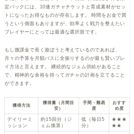
定パックには、10連ガチャチケットと育成素材がセッ
トになったお得なものが存在します。 時間をお金で買
うという側面もありますが、効率よく戦力を整えたい
プレイヤーにとっては最適な選択肢です。
もし微課金で長く遊ぼうと考えているのであれば、
月々の予算を月額パスに全振りするのが最も賢いプレ
イ方法と言えます。 継続的なジェム供給があること
で、精神的な余裕を持ってガチャの計画を立てること
ができます。
獲得量（月間目
手間・難易
おすす
獲得方法
安）
度
め度
デイリーミ
約15回分（ジ
低（毎日5
★★★
ッション
ェム換算）
分）
★★