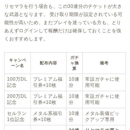
リセマラを行う場合も、この30連分のチケットが大き
な武器となります。 受け取り期限が設定されている可
能性が高いため、まだプレイを迷っている方も、とり
あえずログインして報酬だけは確保しておくことを強
くおすすめします。
ガチ
キャンペ
配布内容
ャ換
備考
ーン名
算
100万DL
プレミアム福
10連
常設ガチャに使
記念
引券×10枚
分
用可能
200万DL
プレミアム福
10連
常設ガチャに使
記念
引券×10枚
分
用可能
セルラン
メタル系福引
10連
メタル装備ピッ
1位記念
券×10枚
分
クアップ専用