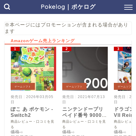
Pokelog｜ポケログ
※本ページにはプロモーションが含まれる場合があり
ます
Amazonゲーム売上ランキング
ゲームソフト
ゲームソフト
ゲームソフト
発売日 : 2026年03月05
発売日 : 2021年07月13
発売日 : 20
日
日
日
ぽこ あ ポケモン -
ニンテンドープリ
ドラゴン
Switch2
ペイド番号 9000
VII Reim
円|オンラインコー
Switch2
商品レビュー・口コミを見
商品レビュー・口コミを見
商品レビュー
ド版
る
る
る
価格 :
価格 :
価格 :