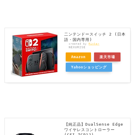
二ンテンドースイッチ 2 (日本
語・国内専用)
created by
Rinker
NEXURISE
Amazon
楽天市場
Yahooショッピング
【純正品】DualSense Edge
ワイヤレスコントローラー
(CFI-ZCP1J)