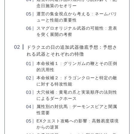
念日施策のセオリー
運営の集金視点から考える : ネームバリ
ューと性能の重要性
スマグロオリジナル武器の可能性 : 意表
を突く展開の考察
ドラクエの日の追加武器徹底予想 : 予想さ
れる武器とそれぞれの特徴
本命候補１ : グリンガムの鞭とその圧倒
的汎用性
本命候補２ : ドラゴンクローと特定の敵
に対する特攻性能
大穴候補 : 黄竜の爪と実装順序の法則性
によるダークホース
属性別の対抗馬 : デーモンスピアと闇属
性需要
EXクエスト攻略への影響 : 高難易度環境
からの逆算