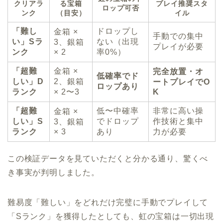
クリアラ
る宝箱
プレイ推奨スタ
ロップ可否
ンク
（目安）
イル
「難し
ドロップし
金箱 ×
手動での集中
い」Sラ
ない（出現
3、銀箱
プレイが必要
ンク
× 2
率0%）
「超難
金箱 ×
完全放置・オ
低確率でド
しい」D
2、銀箱
ートプレイでO
ロップあり
ランク
× 2〜3
K
「超難
低〜中確率
非常に高い操
金箱 ×
しい」S
でドロップ
作技術と集中
3、銀箱
ランク
× 3
あり
力が必要
この検証データを見ていただくと分かる通り、驚くべ
き事実が判明しました。
難易度「難しい」をどれだけ完璧に手動でプレイして
「Sランク」を獲得したとしても、虹の宝箱は一切出現