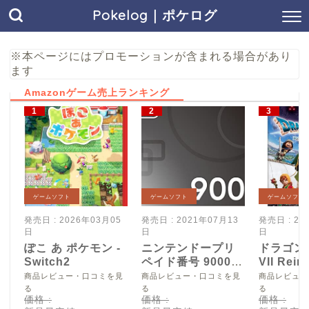
Pokelog｜ポケログ
※本ページにはプロモーションが含まれる場合があり
ます
Amazonゲーム売上ランキング
ゲームソフト
ゲームソフト
ゲームソフト
発売日 : 2026年03月05
発売日 : 2021年07月13
発売日 : 20
日
日
日
ぽこ あ ポケモン -
ニンテンドープリ
ドラゴン
Switch2
ペイド番号 9000
VII Reim
円|オンラインコー
Switch2
商品レビュー・口コミを見
商品レビュー・口コミを見
商品レビュー
ド版
る
る
る
価格 :
価格 :
価格 :