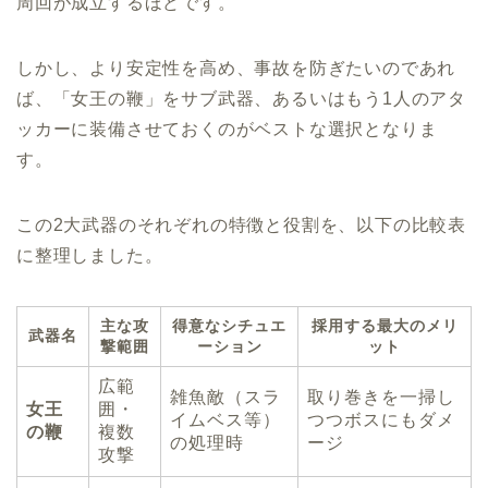
周回が成立するほどです。
しかし、より安定性を高め、事故を防ぎたいのであれ
ば、「女王の鞭」をサブ武器、あるいはもう1人のアタ
ッカーに装備させておくのがベストな選択となりま
す。
この2大武器のそれぞれの特徴と役割を、以下の比較表
に整理しました。
主な攻
得意なシチュエ
採用する最大のメリ
武器名
撃範囲
ーション
ット
広範
雑魚敵（スラ
取り巻きを一掃し
女王
囲・
イムベス等）
つつボスにもダメ
の鞭
複数
の処理時
ージ
攻撃