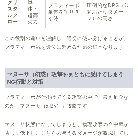
クリ
単
ブラディーポ
圧倒的なDPS（時
スタ
体・
単体を削りき
間あたりダメー
ルク
超高
る時
ジ）の高さ
ロー
火力
この役割の違いを理解し、適切に使い分けることが、
ブラディーポ戦を優位に進めるための鍵となります。
マヌーサ（幻惑）攻撃をまともに受けてしまう
NG行動と対策
ブラディーポが仕掛けてくる攻撃の中で、最も厄介な
のが「マヌーサ（幻惑）」攻撃です。
マヌーサ状態になってしまうと、物理攻撃の命中率が
著しく低下し、こちらの与えるダメージが激減してし