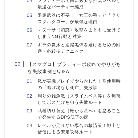
ブラディーポ周回に必要な推奨レベルと
最適なパーティー編成
限定武器は不要！「女王の鞭」と「クリ
スタルクロー」が最強な理由
マヌーサ（幻惑）攻撃をまともに受けて
しまうNG行動と対策
ギラの炎床と追尾黒弾を避けるための回
避・必殺技テクニック
【スマグロ】ブラディーポ攻略でやりがち
な失敗事例とQ＆A
私が実機プレイでやらかした！爪使用時
の「逃げ場なし死亡」失敗談
周りの雑魚敵（スライムベス等）を無視
してボスだけを狙う失敗ルート
武器切り替え（鞭から爪へ）を怠ること
で発生するDPS低下の罠
レベルが足りない場合の救済策！戦士と
僧侶による安定攻略ルート