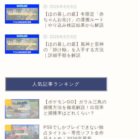
2026年8月8日
【ほの暮しの庭】冬限定「赤
ちゃんお化け」の運搬ルート
｜やり込み検証結果から解説
2026年8月8日
【ほの暮しの庭】風神と雷神
の「掛け軸」を入手する方法
｜詳細手順を解説
人気記事ランキング
【ポケモンGO】ガラル三鳥の
1
捕獲方法を徹底解説！出現率
と捕獲率はどれくらい？
PS5でしかプレイできない独
2
占タイトル・専売ソフト全作
品まとめ｜2026年最新