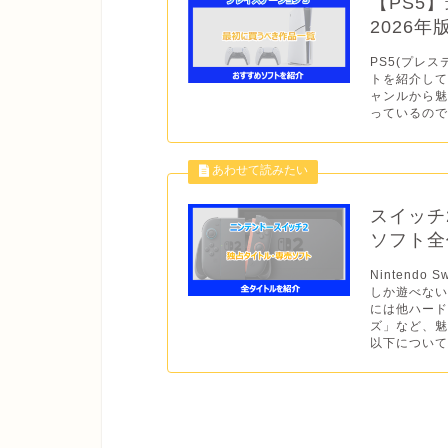
【PS5
2026
PS5(プレス
トを紹介して
ャンルから
っているので
スイッチ
ソフト全作
Nintend
しか遊べない
には他ハー
ズ」など、魅
以下について