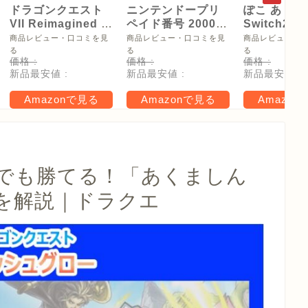
ドラゴンクエスト
ニンテンドープリ
ぽこ あ ポケ
VII Reimagined -
ペイド番号 2000
Switch2
Switch2
円|オンラインコー
【Amazon.
商品レビュー・口コミを見
商品レビュー・口コミを見
商品レビュー・
ド版
リジナル特
る
る
る
価格 :
価格 :
価格 :
タモン型木
新品最安値 :
新品最安値 :
新品最安値 :
ー(サイズ約
16cm) 同梱
Amazonで見る
Amazonで見る
Amazon
タル特典 家
らべったい
木」 配信
でも勝てる！「あくましん
を解説｜ドラクエ