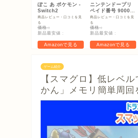
ぽこ あ ポケモン -
ニンテンドープリ
Switch2
ペイド番号 9000
円|オンラインコー
商品レビュー・口コミを見
商品レビュー・口コミを見
ド版
る
る
価格 :
価格 :
新品最安値 :
新品最安値 :
Amazonで見る
Amazonで見る
ゲーム紹介
【スマグロ】低レベル
かん」メモリ簡単周回