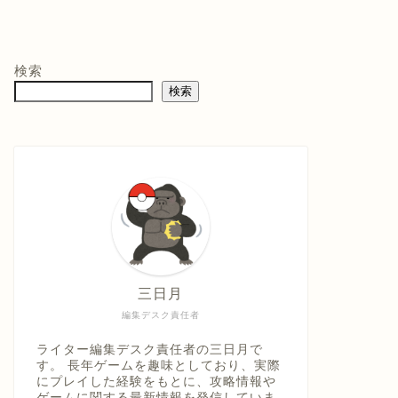
モン -
ニンテンドープリ
マリオテニス フィ
バイ
ペイド番号 5000
ーバー -Switch2
クイ
co.jpオ
円|オンラインコー
口コミを見
商品レビュー・口コミを見
商品レビュー・口コミを見
商品
典】メ
ド版
る
る
る
検索
価格 :
価格 :
価格 
製トレ
検索
新品最安値 :
新品最安値 :
新品
直径
 & デジ
で見る
Amazonで見る
Amazonで見る
具「ひ
うえ
三日月
編集デスク責任者
ライター編集デスク責任者の三日月で
す。 長年ゲームを趣味としており、実際
にプレイした経験をもとに、攻略情報や
ゲームに関する最新情報を発信していま