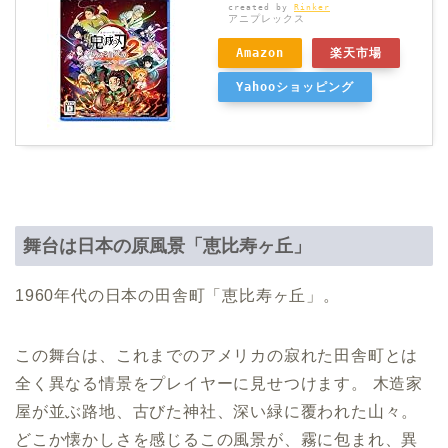
created by
Rinker
アニプレックス
Amazon
楽天市場
Yahooショッピング
舞台は日本の原風景「恵比寿ヶ丘」
1960年代の日本の田舎町「恵比寿ヶ丘」。
この舞台は、これまでのアメリカの寂れた田舎町とは
全く異なる情景をプレイヤーに見せつけます。 木造家
屋が並ぶ路地、古びた神社、深い緑に覆われた山々。
どこか懐かしさを感じるこの風景が、霧に包まれ、異