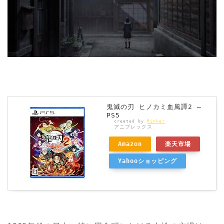
鬼滅の刃 ヒノカミ血風譚2 –
PS5
created by
Rinker
アニプレックス
Amazon
楽天市場
Yahooショッピング