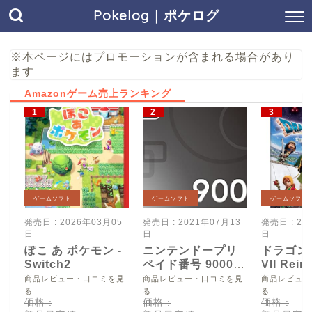
Pokelog｜ポケログ
※本ページにはプロモーションが含まれる場合があり
ます
Amazonゲーム売上ランキング
ゲームソフト
ゲームソフト
ゲームソフト
発売日 : 2026年03月05
発売日 : 2021年07月13
発売日 : 20
日
日
日
ぽこ あ ポケモン -
ニンテンドープリ
ドラゴン
Switch2
ペイド番号 9000
VII Reim
円|オンラインコー
Switch2
商品レビュー・口コミを見
商品レビュー・口コミを見
商品レビュー
ド版
る
る
る
価格 :
価格 :
価格 :