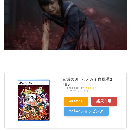
鬼滅の刃 ヒノカミ血風譚2 –
PS5
created by
Rinker
アニプレックス
Amazon
楽天市場
Yahooショッピング