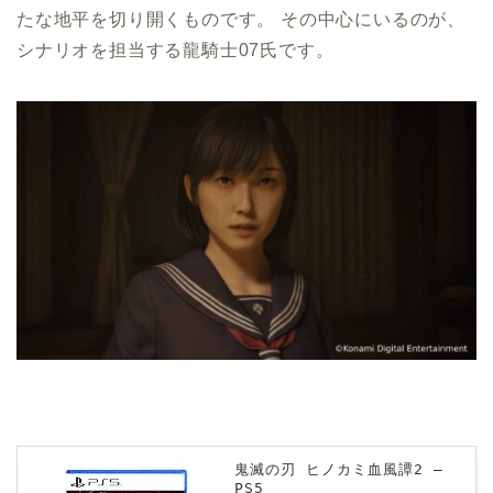
たな地平を切り開くものです。 その中心にいるのが、
シナリオを担当する龍騎士07氏です。
鬼滅の刃 ヒノカミ血風譚2 –
PS5