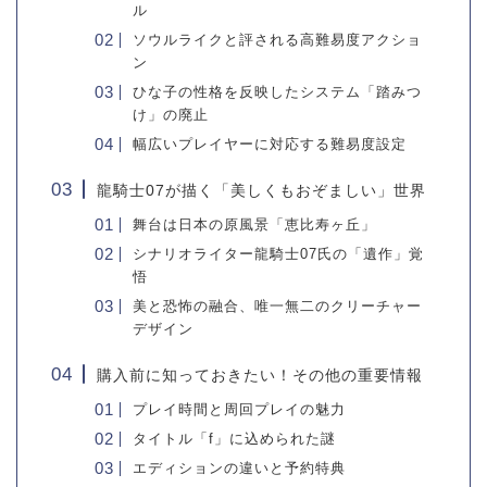
ル
ソウルライクと評される高難易度アクショ
ン
ひな子の性格を反映したシステム「踏みつ
け」の廃止
幅広いプレイヤーに対応する難易度設定
龍騎士07が描く「美しくもおぞましい」世界
舞台は日本の原風景「恵比寿ヶ丘」
シナリオライター龍騎士07氏の「遺作」覚
悟
美と恐怖の融合、唯一無二のクリーチャー
デザイン
購入前に知っておきたい！その他の重要情報
プレイ時間と周回プレイの魅力
タイトル「f」に込められた謎
エディションの違いと予約特典