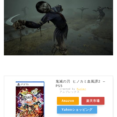
鬼滅の刃 ヒノカミ血風譚2 –
PS5
created by
Rinker
アニプレックス
Amazon
楽天市場
Yahooショッピング