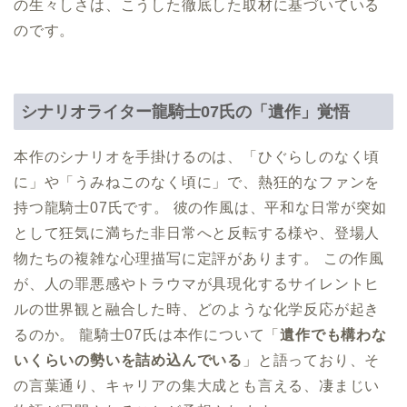
の生々しさは、こうした徹底した取材に基づいている
のです。
シナリオライター龍騎士07氏の「遺作」覚悟
本作のシナリオを手掛けるのは、「ひぐらしのなく頃
に」や「うみねこのなく頃に」で、熱狂的なファンを
持つ龍騎士07氏です。 彼の作風は、平和な日常が突如
として狂気に満ちた非日常へと反転する様や、登場人
物たちの複雑な心理描写に定評があります。 この作風
が、人の罪悪感やトラウマが具現化するサイレントヒ
ルの世界観と融合した時、どのような化学反応が起き
るのか。 龍騎士07氏は本作について「
遺作でも構わな
いくらいの勢いを詰め込んでいる
」と語っており、そ
の言葉通り、キャリアの集大成とも言える、凄まじい