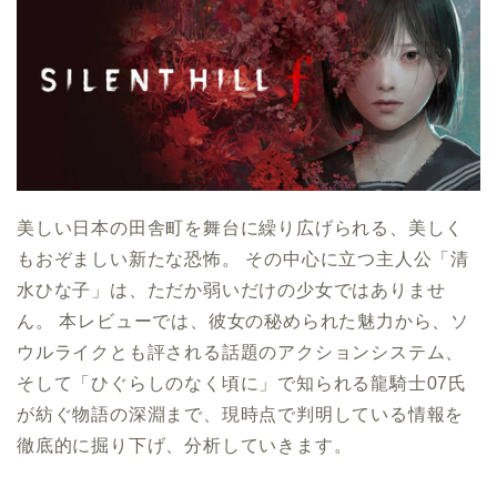
美しい日本の田舎町を舞台に繰り広げられる、美しく
もおぞましい新たな恐怖。 その中心に立つ主人公「清
水ひな子」は、ただか弱いだけの少女ではありませ
ん。 本レビューでは、彼女の秘められた魅力から、ソ
ウルライクとも評される話題のアクションシステム、
そして「ひぐらしのなく頃に」で知られる龍騎士07氏
が紡ぐ物語の深淵まで、現時点で判明している情報を
徹底的に掘り下げ、分析していきます。