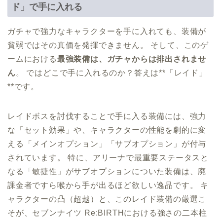
ド」で手に入れる
ガチャで強力なキャラクターを手に入れても、装備が
貧弱ではその真価を発揮できません。 そして、このゲ
ームにおける
最強装備は、ガチャからは排出されませ
ん
。 ではどこで手に入れるのか？答えは**「レイド」
**です。
レイドボスを討伐することで手に入る装備には、強力
な「セット効果」や、キャラクターの性能を劇的に変
える「メインオプション」「サブオプション」が付与
されています。 特に、アリーナで最重要ステータスと
なる「敏捷性」がサブオプションについた装備は、廃
課金者ですら喉から手が出るほど欲しい逸品です。 キ
ャラクターの凸（超越）と、このレイド装備の厳選こ
そが、セブンナイツ Re:BIRTHにおける強さの二本柱