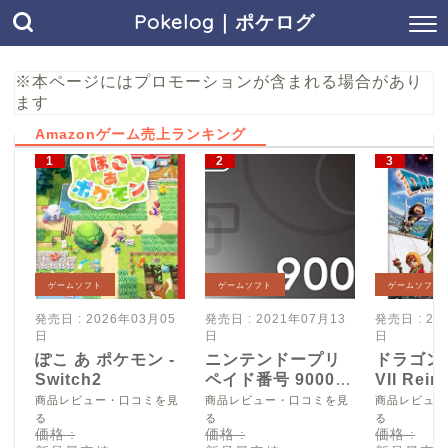
Pokelog｜ポケログ
※本ページにはプロモーションが含まれる場合があり
ます
Amazonゲーム売上ランキング
ゲームソフト
ゲームソフト
ゲームソフト
発売日 : 2026年03月05
発売日 : 2021年07月13
発売日 : 20
日
日
日
ぽこ あ ポケモン -
ニンテンドープリ
ドラゴン
Switch2
ペイド番号 9000
VII Reim
円|オンラインコー
Switch2
商品レビュー・口コミを見
商品レビュー・口コミを見
商品レビュー
ド版
る
る
る
価格 :
価格 :
価格 :