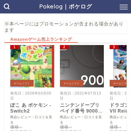
Pokelog｜ポケログ
※本ページにはプロモーションが含まれる場合があり
ます
Amazonゲーム売上ランキング
ゲームソフト
ゲームソフト
ゲームソフト
発売日 : 2026年03月05
発売日 : 2021年07月13
発売日 : 20
日
日
日
ぽこ あ ポケモン -
ニンテンドープリ
ドラゴン
Switch2
ペイド番号 9000
VII Reim
円|オンラインコー
Switch2
商品レビュー・口コミを見
商品レビュー・口コミを見
商品レビュー
ド版
る
る
る
価格 :
価格 :
価格 :