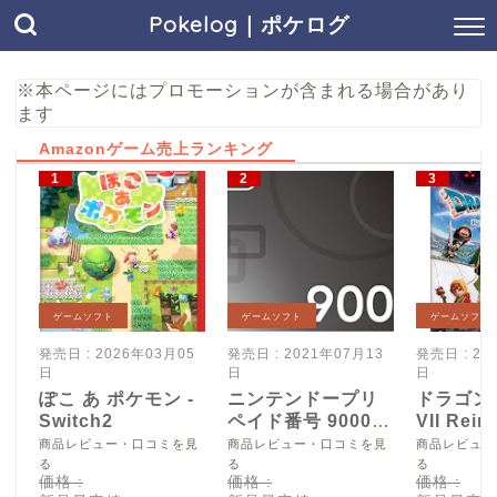
Pokelog｜ポケログ
※本ページにはプロモーションが含まれる場合があり
ます
Amazonゲーム売上ランキング
ゲームソフト
ゲームソフト
ゲームソフト
発売日 : 2026年03月05
発売日 : 2021年07月13
発売日 : 20
日
日
日
ぽこ あ ポケモン -
ニンテンドープリ
ドラゴン
Switch2
ペイド番号 9000
VII Reim
円|オンラインコー
Switch2
商品レビュー・口コミを見
商品レビュー・口コミを見
商品レビュー
ド版
る
る
る
価格 :
価格 :
価格 :