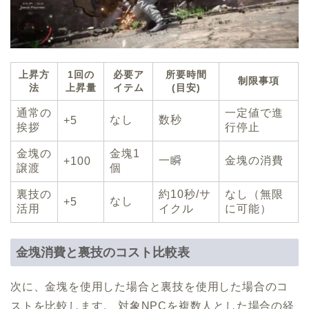
上昇方
1回の
必要ア
所要時間
制限事項
法
上昇量
イテム
(目安)
通常の
一定値で進
なし
数秒
+5
挨拶
行停止
金塊の
金塊1
一瞬
金塊の消費
+100
譲渡
個
裏技の
約10秒/サ
なし（無限
なし
+5
活用
イクル
に可能）
金塊消費と裏技のコスト比較表
次に、金塊を使用した場合と裏技を使用した場合のコ
ストを比較します。 対象NPCを複数人とした場合の経