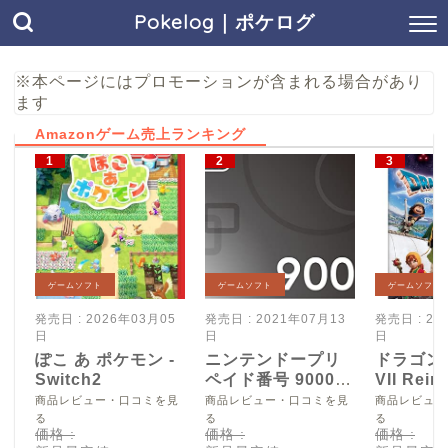
Pokelog｜ポケログ
※本ページにはプロモーションが含まれる場合があり
ます
Amazonゲーム売上ランキング
ゲームソフト
ゲームソフト
ゲームソフト
発売日 : 2026年03月05
発売日 : 2021年07月13
発売日 : 20
日
日
日
ぽこ あ ポケモン -
ニンテンドープリ
ドラゴン
Switch2
ペイド番号 9000
VII Reim
円|オンラインコー
Switch2
商品レビュー・口コミを見
商品レビュー・口コミを見
商品レビュー
ド版
る
る
る
価格 :
価格 :
価格 :