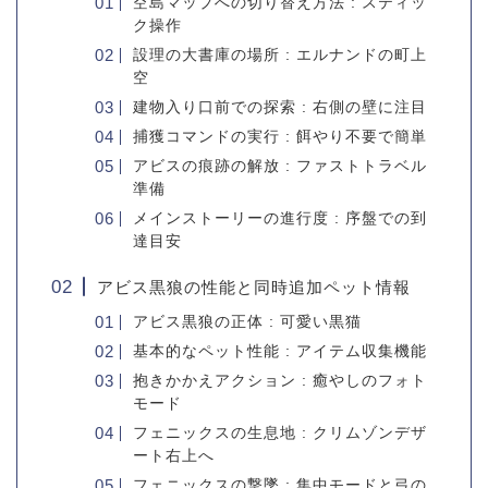
空島マップへの切り替え方法 : スティッ
ク操作
設理の大書庫の場所 : エルナンドの町上
空
建物入り口前での探索 : 右側の壁に注目
捕獲コマンドの実行 : 餌やり不要で簡単
アビスの痕跡の解放 : ファストトラベル
準備
メインストーリーの進行度 : 序盤での到
達目安
アビス黒狼の性能と同時追加ペット情報
アビス黒狼の正体 : 可愛い黒猫
基本的なペット性能 : アイテム収集機能
抱きかかえアクション : 癒やしのフォト
モード
フェニックスの生息地 : クリムゾンデザ
ート右上へ
フェニックスの撃墜 : 集中モードと弓の