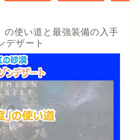
タル特典 家
らべったい
木」 配信
」の使い道と最強装備の入手
ンデザート