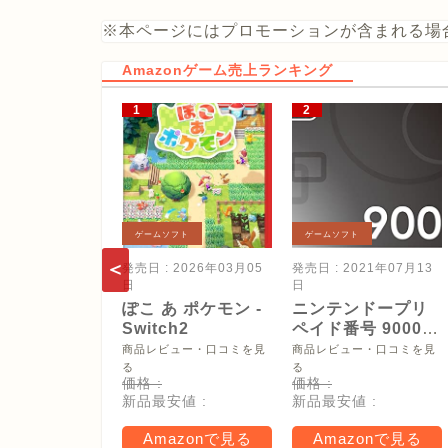
※本ページにはプロモーションが含まれる場
Amazonゲーム売上ランキング
ゲームソフト
ゲームソフト
発売日 : 2026年03月05
発売日 : 2021年07月13
日
日
ぽこ あ ポケモン -
ニンテンドープリ
Switch2
ペイド番号 9000
円|オンラインコー
商品レビュー・口コミを見
商品レビュー・口コミを見
ド版
る
る
価格 :
価格 :
新品最安値 :
新品最安値 :
Amazonで見る
Amazonで見る