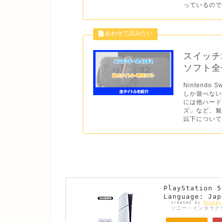
っているので
スイッチ
ソフト全作
Nintend
しか遊べない
には他ハー
ズ」など、魅
以下について
PlayStatio
Language: Jap
created by
Rinker
ソニー・インタラク