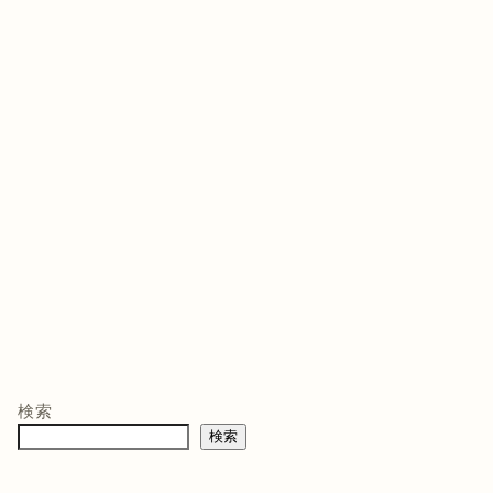
ゲームソフト
ゲームソフト
ゲー
年03月05
発売日 : 2021年07月13
発売日 : 2026年02月12
発売日
日
日
日
モン -
ニンテンドープリ
マリオテニス フィ
バイ
ペイド番号 5000
ーバー -Switch2
クイ
co.jpオ
円|オンラインコー
口コミを見
商品レビュー・口コミを見
商品レビュー・口コミを見
商品
典】メ
ド版
る
る
る
検索
価格 :
価格 :
価格 
製トレ
検索
新品最安値 :
新品最安値 :
新品
直径
 & デジ
で見る
Amazonで見る
Amazonで見る