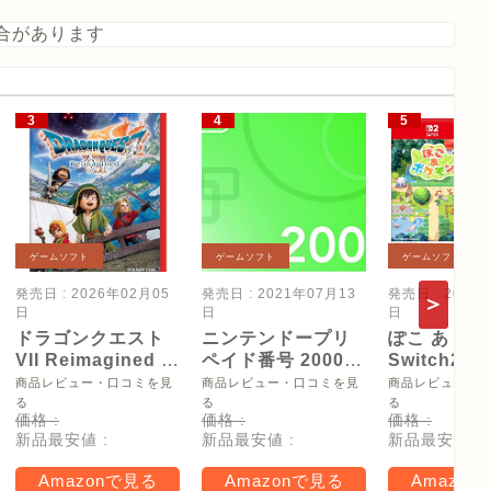
合があります
ゲームソフト
ゲームソフト
ゲームソフト
発売日 : 2026年02月05
発売日 : 2021年07月13
発売日 : 2026
日
日
日
ドラゴンクエスト
ニンテンドープリ
ぽこ あ ポケ
VII Reimagined -
ペイド番号 2000
Switch2
Switch2
円|オンラインコー
【Amazon.
商品レビュー・口コミを見
商品レビュー・口コミを見
商品レビュー・
ド版
リジナル特
る
る
る
価格 :
価格 :
価格 :
タモン型木
新品最安値 :
新品最安値 :
新品最安値 :
ー(サイズ約
16cm) 同梱
Amazonで見る
Amazonで見る
Amazon