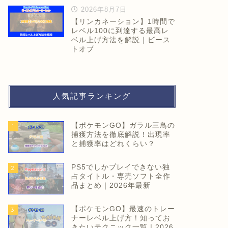
2026年8月7日
【リンカネーション】1時間で
レベル100に到達する最高レ
ベル上げ方法を解説｜ビース
トオブ
人気記事ランキング
【ポケモンGO】ガラル三鳥の
1
捕獲方法を徹底解説！出現率
と捕獲率はどれくらい？
PS5でしかプレイできない独
2
占タイトル・専売ソフト全作
品まとめ｜2026年最新
【ポケモンGO】最速のトレー
3
ナーレベル上げ方！知ってお
きたいテクニック一覧｜2026