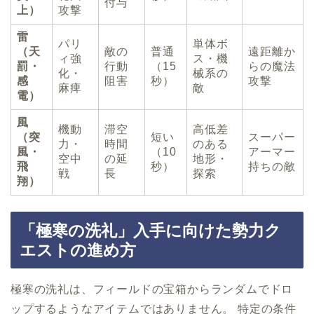
付与
上）
攻撃
雷
パリ
単体ボ
（天
敵の
普通
遠距離か
ィ強
ス・機
罰・
行動
（15
らの魔法
化・
械系の
感
阻害
秒）
攻撃
麻痺
敵
電）
風
機動
滞空
高低差
（突
短い
スーパー
力・
時間
のある
風・
（10
アーマー
空中
の延
地形・
飛
秒）
持ちの敵
戦
長
探索
翔）
「極寒の洗礼」入手に向けた勢力ク
エストの進め方
極寒の洗礼は、フィールドの宝箱からランダムでドロ
ップするようなアイテムではありません。 特定の条件