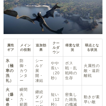
クー
属性
メイン
追加効
得意な状
弱点とな
ルダ
ギア
の役割
果
況
る状況
ウン
氷
防
シー
やや
ボス
（極
御・
ルド
火属性の
長い
戦・乱
寒の
カウ
展
敵・遠距
（20
戦時の
洗
ンタ
開・
離戦
秒）
生存
礼）
ー
凍結
火
瞬間
継続
（爆
火
短い
密集し
ダメ
動きが素
破・
力・
（12
た雑魚
ージ
早い敵
炎
範囲
秒）
の殲滅