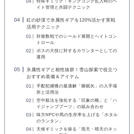
特殊ギミック：キングコング乱入時のヘ
イト管理と共闘テクニック
紅の砂漠で氷属性ギアを120%活かす実戦
活用テクニック
対複数戦でのシールド展開とヘイトコン
トロール
ボスの大技に対するカウンターとしての
運用
氷属性ギアと相性抜群！雪山探索で役立つ
おすすめ装備＆アイテム
手配犯捕獲の最適解「睡眠矢」の入手場
所と活用法
空中殺法を強化する「巨象の靴」と「ハ
イジャンプブーツ」の組み合わせ
味方NPCや馬の生存率を上げる「ホタル
のランタン」
天候ギミックを操る「雨天・晴天のネッ