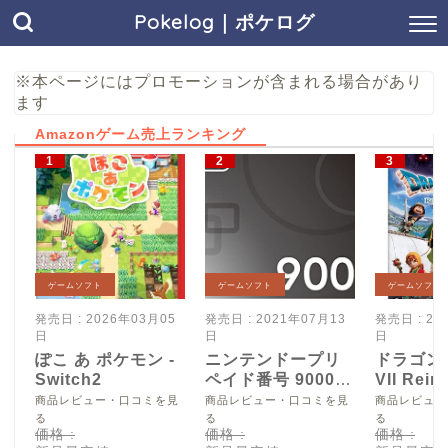
Pokelog｜ポケログ
※本ページにはプロモーションが含まれる場合があり
ます
Amazonゲーム売上ランキング
ゲームソフト
ゲームソフト
ゲームソフト
発売日 : 2026年03月05
発売日 : 2021年07月13
発売日 : 20
日
日
日
ぽこ あ ポケモン -
ニンテンドープリ
ドラゴン
Switch2
ペイド番号 9000
VII Reim
円|オンラインコー
Switch2
商品レビュー・口コミを見
商品レビュー・口コミを見
商品レビュー
ド版
る
る
る
価格 :
価格 :
価格 :