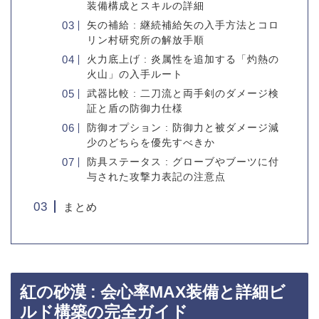
装備構成とスキルの詳細
矢の補給 : 継続補給矢の入手方法とコロ
リン村研究所の解放手順
火力底上げ : 炎属性を追加する「灼熱の
火山」の入手ルート
武器比較 : 二刀流と両手剣のダメージ検
証と盾の防御力仕様
防御オプション : 防御力と被ダメージ減
少のどちらを優先すべきか
防具ステータス : グローブやブーツに付
与された攻撃力表記の注意点
まとめ
紅の砂漠 : 会心率MAX装備と詳細ビ
ルド構築の完全ガイド