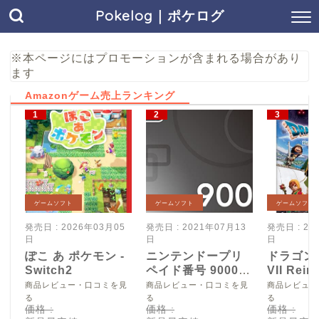
Pokelog｜ポケログ
※本ページにはプロモーションが含まれる場合があり
ます
Amazonゲーム売上ランキング
ゲームソフト
ゲームソフト
ゲームソフト
発売日 : 2026年03月05
発売日 : 2021年07月13
発売日 : 20
日
日
日
ぽこ あ ポケモン -
ニンテンドープリ
ドラゴン
Switch2
ペイド番号 9000
VII Reim
円|オンラインコー
Switch2
商品レビュー・口コミを見
商品レビュー・口コミを見
商品レビュー
ド版
る
る
る
価格 :
価格 :
価格 :