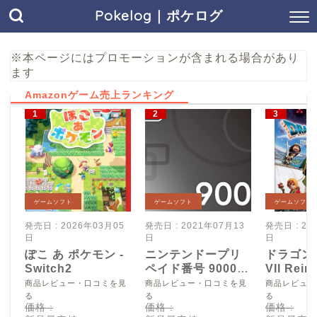
Pokelog｜ポケログ
※本ページにはプロモーションが含まれる場合があり
ます
Amazonゲーム売上ランキング
ゲームソフト
ゲームソフト
ゲームソフト
発売日 : 2026年03月05
発売日 : 2021年07月13
発売日 : 20
日
日
日
ぽこ あ ポケモン -
ニンテンドープリ
ドラゴン
Switch2
ペイド番号 9000
VII Reim
円|オンラインコー
Switch2
商品レビュー・口コミを見
商品レビュー・口コミを見
商品レビュー
ド版
る
る
る
価格 :
価格 :
価格 :