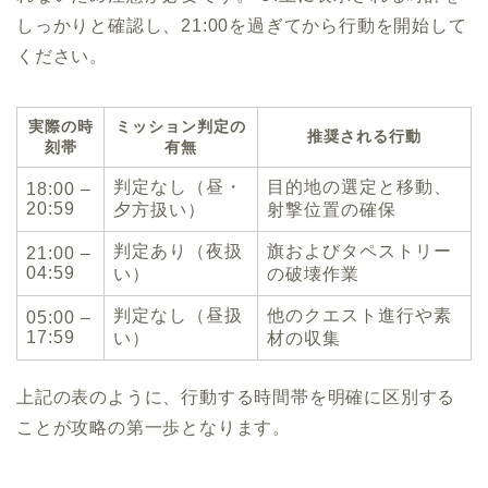
しっかりと確認し、21:00を過ぎてから行動を開始して
ください。
実際の時
ミッション判定の
推奨される行動
刻帯
有無
判定なし（昼・
目的地の選定と移動、
18:00 –
20:59
夕方扱い）
射撃位置の確保
判定あり（夜扱
旗およびタペストリー
21:00 –
04:59
い）
の破壊作業
判定なし（昼扱
他のクエスト進行や素
05:00 –
17:59
い）
材の収集
上記の表のように、行動する時間帯を明確に区別する
ことが攻略の第一歩となります。