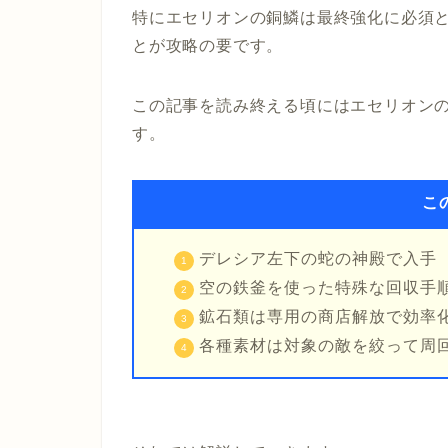
特にエセリオンの銅鱗は最終強化に必須
とが攻略の要です。
この記事を読み終える頃にはエセリオン
す。
こ
デレシア左下の蛇の神殿で入手
空の鉄釜を使った特殊な回収手
鉱石類は専用の商店解放で効率
各種素材は対象の敵を絞って周