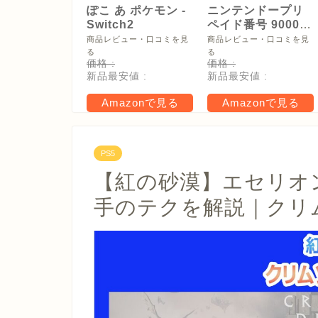
ぽこ あ ポケモン -
ニンテンドープリ
Switch2
ペイド番号 9000
円|オンラインコー
商品レビュー・口コミを見
商品レビュー・口コミを見
ド版
る
る
価格 :
価格 :
新品最安値 :
新品最安値 :
Amazonで見る
Amazonで見る
PS5
【紅の砂漠】エセリオ
手のテクを解説｜クリ