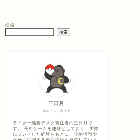
モン -
ニンテンドープリ
マリオテニス フィ
バイ
ペイド番号 5000
ーバー -Switch2
クイ
co.jpオ
円|オンラインコー
口コミを見
商品レビュー・口コミを見
商品レビュー・口コミを見
商品
典】メ
ド版
る
る
る
検索
価格 :
価格 :
価格 
製トレ
検索
新品最安値 :
新品最安値 :
新品
直径
 & デジ
で見る
Amazonで見る
Amazonで見る
具「ひ
うえ
三日月
編集デスク責任者
ライター編集デスク責任者の三日月で
す。 長年ゲームを趣味としており、実際
にプレイした経験をもとに、攻略情報や
ゲームに関する最新情報を発信していま