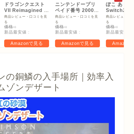
ドラゴンクエスト
ニンテンドープリ
ぽこ あ ポケ
VII Reimagined -
ペイド番号 2000
Switch2
Switch2
円|オンラインコー
【Amazon.
商品レビュー・口コミを見
商品レビュー・口コミを見
商品レビュー・
ド版
リジナル特
る
る
る
価格 :
価格 :
価格 :
タモン型木
新品最安値 :
新品最安値 :
新品最安値 :
ー(サイズ約
16cm) 同梱
Amazonで見る
Amazonで見る
Amazon
タル特典 家
らべったい
木」 配信
ンの銅鱗の入手場所｜効率入
ムゾンデザート