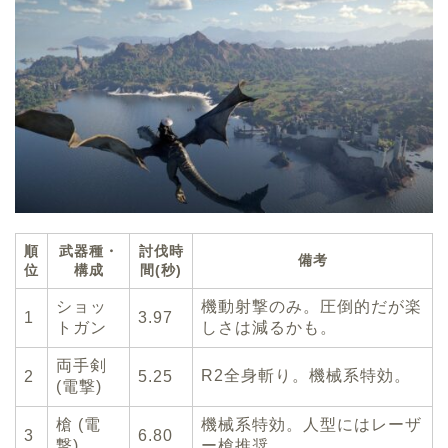
順
武器種・
討伐時
備考
位
構成
間(秒)
ショッ
機動射撃のみ。圧倒的だが楽
1
3.97
トガン
しさは減るかも。
両手剣
R2全身斬り。機械系特効。
2
5.25
(電撃)
槍 (電
機械系特効。人型にはレーザ
3
6.80
撃)
ー槍推奨。