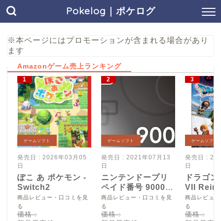
Pokelog｜ポケログ
※本ページにはプロモーションが含まれる場合があり
ます
Amazonゲーム売上ランキング
ゲームソフト
ゲームソフト
ゲームソフト
発売日 : 2026年03月05
発売日 : 2021年07月13
発売日 : 20
日
日
日
ぽこ あ ポケモン -
ニンテンドープリ
ドラゴン
Switch2
ペイド番号 9000
VII Reim
円|オンラインコー
Switch2
商品レビュー・口コミを見
商品レビュー・口コミを見
商品レビュー
ド版
る
る
る
価格 :
価格 :
価格 :