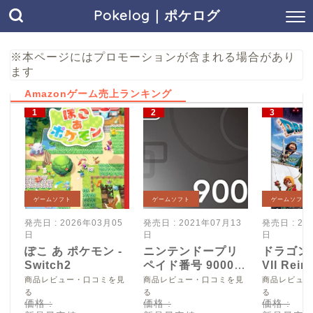
Pokelog｜ポケログ
※本ページにはプロモーションが含まれる場合があり
ます
Amazonゲーム売上ランキング
ゲームソフト
ゲームソフト
ゲームソフト
発売日 : 2026年03月05
発売日 : 2021年07月13
発売日 : 20
日
日
日
ぽこ あ ポケモン -
ニンテンドープリ
ドラゴン
Switch2
ペイド番号 9000
VII Reim
円|オンラインコー
Switch2
商品レビュー・口コミを見
商品レビュー・口コミを見
商品レビュー
ド版
る
る
る
価格 :
価格 :
価格 :