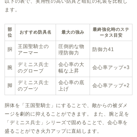
以下の表で、実用性の高い防具と暗紅の礼装を比較し
ます。
部
最終強化時のステ
おすすめ防具名
最大の強み
位
ータス目安
王国聖騎士の
圧倒的な物
胴
防御力41
アーマー
理防御力
デミニス兵士
会心率の大
腕
会心率アップ+3
のグローブ
幅な上昇
デミニス兵士
会心率の底
脚
会心率アップ+2
のブーツ
上げ
胴体を「王国聖騎士」にすることで、敵からの被ダメ
ージを劇的に抑えることができます。 また、腕と足を
「デミニス兵士」シリーズで固めることで、会心率を
盛ることができ火力アップに直結します。