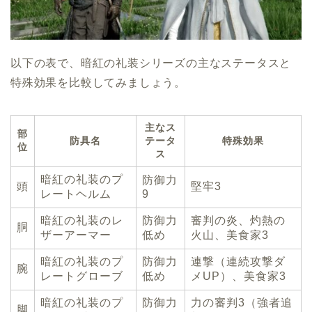
以下の表で、暗紅の礼装シリーズの主なステータスと
特殊効果を比較してみましょう。
主なス
部
防具名
テータ
特殊効果
位
ス
暗紅の礼装のプ
防御力
頭
堅牢3
レートヘルム
9
暗紅の礼装のレ
防御力
審判の炎、灼熱の
胴
ザーアーマー
低め
火山、美食家3
暗紅の礼装のプ
防御力
連撃（連続攻撃ダ
腕
レートグローブ
低め
メUP）、美食家3
暗紅の礼装のプ
防御力
力の審判3（強者追
脚