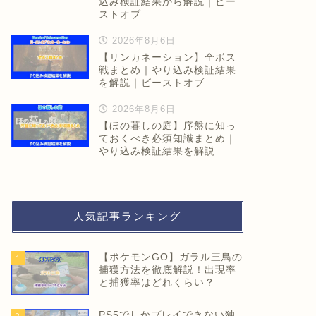
込み検証結果から解説｜ビー
ストオブ
2026年8月6日
【リンカネーション】全ボス
戦まとめ｜やり込み検証結果
を解説｜ビーストオブ
2026年8月6日
【ほの暮しの庭】序盤に知っ
ておくべき必須知識まとめ｜
やり込み検証結果を解説
人気記事ランキング
【ポケモンGO】ガラル三鳥の
1
捕獲方法を徹底解説！出現率
と捕獲率はどれくらい？
PS5でしかプレイできない独
2