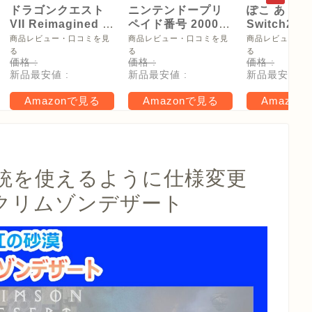
ドラゴンクエスト
ニンテンドープリ
ぽこ あ ポケ
VII Reimagined -
ペイド番号 2000
Switch2
Switch2
円|オンラインコー
【Amazon.
商品レビュー・口コミを見
商品レビュー・口コミを見
商品レビュー・
ド版
リジナル特
る
る
る
価格 :
価格 :
価格 :
タモン型木
新品最安値 :
新品最安値 :
新品最安値 :
ー(サイズ約
16cm) 同梱
Amazonで見る
Amazonで見る
Amazon
タル特典 家
らべったい
木」 配信
銃を使えるように仕様変更
クリムゾンデザート