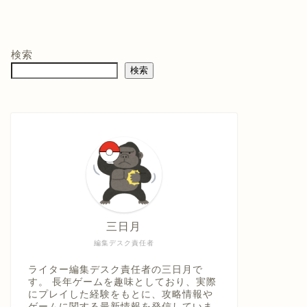
モン -
ニンテンドープリ
マリオテニス フィ
バイ
ペイド番号 5000
ーバー -Switch2
クイ
co.jpオ
円|オンラインコー
口コミを見
商品レビュー・口コミを見
商品レビュー・口コミを見
商品
典】メ
ド版
る
る
る
検索
価格 :
価格 :
価格 
製トレ
検索
新品最安値 :
新品最安値 :
新品
直径
 & デジ
で見る
Amazonで見る
Amazonで見る
具「ひ
うえ
三日月
編集デスク責任者
ライター編集デスク責任者の三日月で
す。 長年ゲームを趣味としており、実際
にプレイした経験をもとに、攻略情報や
ゲームに関する最新情報を発信していま