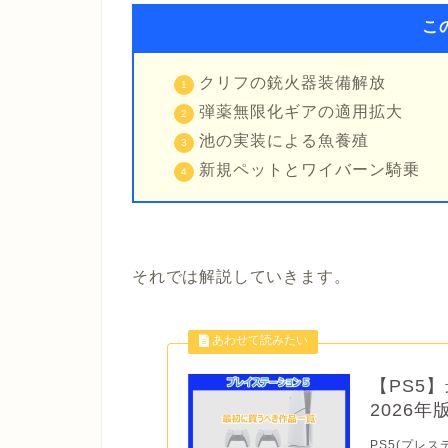
こ
クリフの銃火器装備解放
弾薬無限化ギアの適用拡大
池の実装による魚養殖
新規ペットとワイバーン騎乗
それでは解説していきます。
【PS5
2026
PS5(プレス