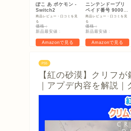
ぽこ あ ポケモン -
ニンテンドープリ
Switch2
ペイド番号 9000
円|オンラインコー
商品レビュー・口コミを見
商品レビュー・口コミを見
ド版
る
る
価格 :
価格 :
新品最安値 :
新品最安値 :
Amazonで見る
Amazonで見る
PS5
【紅の砂漠】クリフが
｜アプデ内容を解説｜