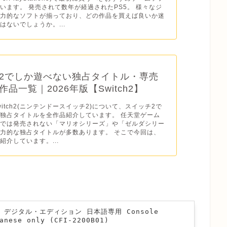
います。 発売されて数年が経過されたPS5。 様々なジ
魅力的なソフトが揃っており、どの作品を買えば良いか迷
はないでしょうか。...
2でしか遊べない独占タイトル・専売
品一覧｜2026年版【Switch2】
o Switch2(ニンテンドースイッチ2)について、スイッチ2で
独占タイトルを全作品紹介しています。 任天堂ゲーム
ドでは発売されない「マリオシリーズ」や「ゼルダシリー
力的な独占タイトルが多数あります。 そこで今回は、
紹介しています。...
n 5 デジタル・エディション 日本語専用 Console
anese only (CFI-2200B01)