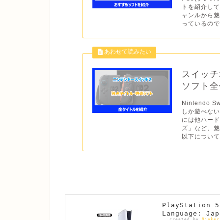
トを紹介して
ャンルから
っているので
スイッチ
ソフト全作
Nintend
しか遊べない
には他ハー
ズ」など、魅
以下について
PlayStatio
Language: Jap
created by
Rinker