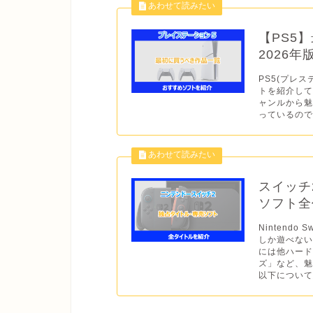
【PS5
2026
PS5(プレス
トを紹介して
ャンルから
っているので
スイッチ
ソフト全作
Nintend
しか遊べない
には他ハー
ズ」など、魅
以下について