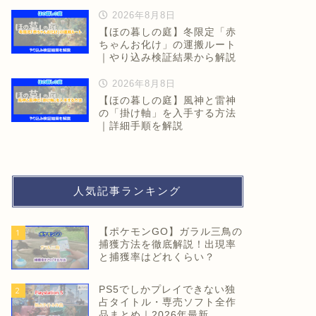
2026年8月8日
【ほの暮しの庭】冬限定「赤
ちゃんお化け」の運搬ルート
｜やり込み検証結果から解説
2026年8月8日
【ほの暮しの庭】風神と雷神
の「掛け軸」を入手する方法
｜詳細手順を解説
人気記事ランキング
【ポケモンGO】ガラル三鳥の
1
捕獲方法を徹底解説！出現率
と捕獲率はどれくらい？
PS5でしかプレイできない独
2
占タイトル・専売ソフト全作
品まとめ｜2026年最新