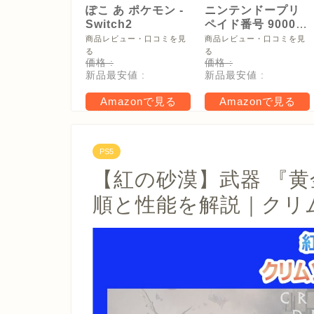
ぽこ あ ポケモン -
ニンテンドープリ
Switch2
ペイド番号 9000
円|オンラインコー
商品レビュー・口コミを見
商品レビュー・口コミを見
ド版
る
る
価格 :
価格 :
新品最安値 :
新品最安値 :
Amazonで見る
Amazonで見る
PS5
【紅の砂漠】武器 『黄
順と性能を解説｜クリ