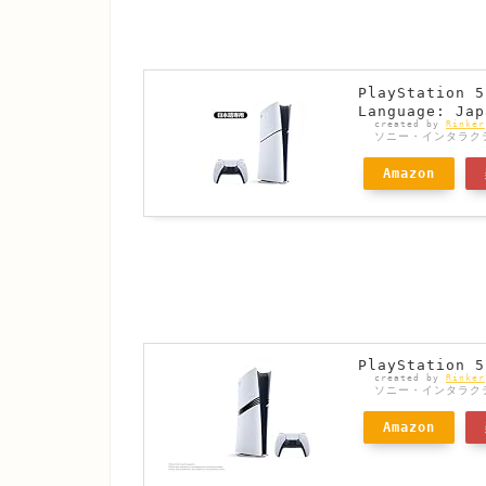
PlayStatio
Language: Jap
created by
Rinker
ソニー・インタラク
Amazon
PlayStation 5
created by
Rinker
ソニー・インタラク
Amazon