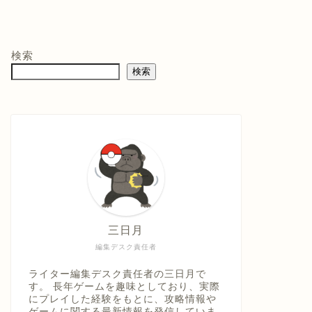
モン -
ニンテンドープリ
マリオテニス フィ
バイ
ペイド番号 5000
ーバー -Switch2
クイ
co.jpオ
円|オンラインコー
口コミを見
商品レビュー・口コミを見
商品レビュー・口コミを見
商品
典】メ
ド版
る
る
る
検索
価格 :
価格 :
価格 
製トレ
検索
新品最安値 :
新品最安値 :
新品
直径
 & デジ
で見る
Amazonで見る
Amazonで見る
具「ひ
うえ
三日月
編集デスク責任者
ライター編集デスク責任者の三日月で
す。 長年ゲームを趣味としており、実際
にプレイした経験をもとに、攻略情報や
ゲームに関する最新情報を発信していま