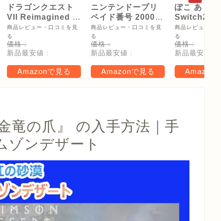
ドラゴンクエスト
ニンテンドープリ
ぽこ あ ポケ
VII Reimagined -
ペイド番号 2000
Switch2
Switch2
円|オンラインコー
【Amazon.
商品レビュー・口コミを見
商品レビュー・口コミを見
商品レビュー・
ド版
リジナル特
る
る
る
価格 :
価格 :
価格 :
タモン型木
新品最安値 :
新品最安値 :
新品最安値 :
ー(サイズ約
16cm) 同梱
Amazonで見る
Amazonで見る
Amazon
タル特典 家
らべったい
木」 配信
金竜の爪』 の入手方法｜手
ムゾンデザート