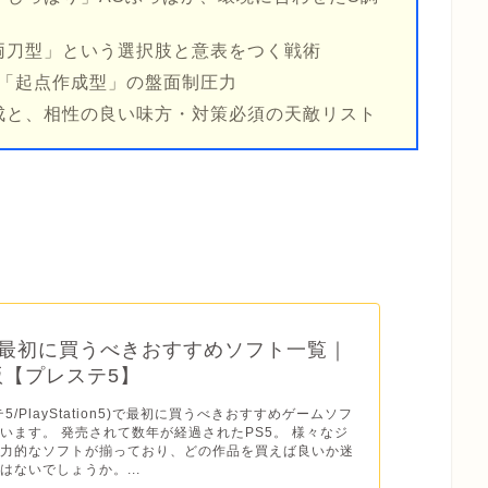
両刀型」という選択肢と意表をつく戦術
た「起点作成型」の盤面制圧力
成と、相性の良い味方・対策必須の天敵リスト
】最初に買うべきおすすめソフト一覧｜
年版【プレステ5】
テ5/PlayStation5)で最初に買うべきおすすめゲームソフ
います。 発売されて数年が経過されたPS5。 様々なジ
魅力的なソフトが揃っており、どの作品を買えば良いか迷
はないでしょうか。...