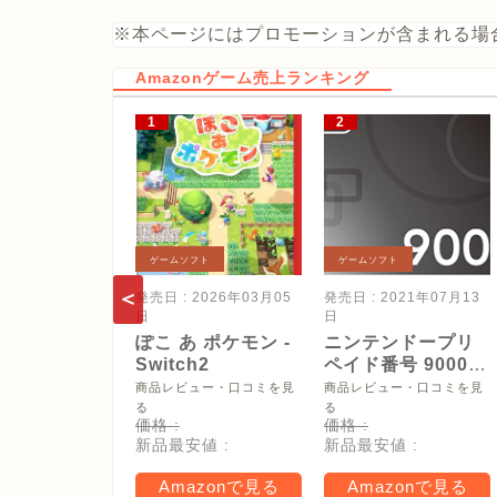
※本ページにはプロモーションが含まれる場
Amazonゲーム売上ランキング
ゲームソフト
ゲームソフト
発売日 : 2026年03月05
発売日 : 2021年07月13
日
日
ぽこ あ ポケモン -
ニンテンドープリ
Switch2
ペイド番号 9000
円|オンラインコー
商品レビュー・口コミを見
商品レビュー・口コミを見
ド版
る
る
価格 :
価格 :
新品最安値 :
新品最安値 :
Amazonで見る
Amazonで見る