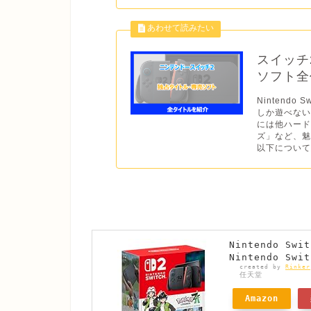
スイッチ
ソフト全作
Nintend
しか遊べない
には他ハー
ズ」など、魅
以下について
Nintendo Sw
Nintendo Swi
created by
Rinker
任天堂
Amazon