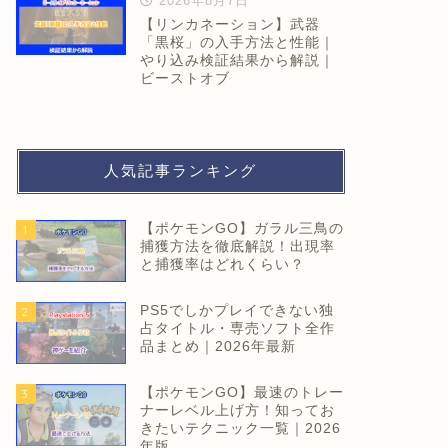
2026年8月7日
【リンカネーション】武器
「黒桜」の入手方法と性能｜
やり込み検証結果から解説｜
ビーストオブ
人気記事ランキング
【ポケモンGO】ガラル三鳥の
1
捕獲方法を徹底解説！出現率
と捕獲率はどれくらい？
PS5でしかプレイできない独
2
占タイトル・専売ソフト全作
品まとめ｜2026年最新
【ポケモンGO】最速のトレー
3
ナーレベル上げ方！知ってお
きたいテクニック一覧｜2026
年版