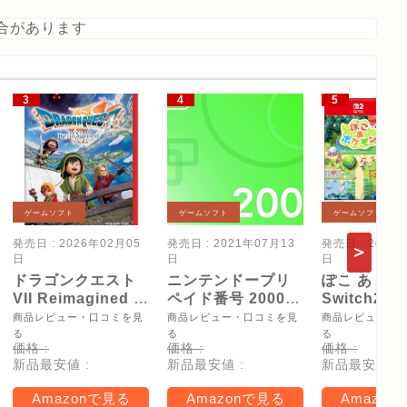
合があります
ゲームソフト
ゲームソフト
ゲームソフト
発売日 : 2026年02月05
発売日 : 2021年07月13
発売日 : 2026
日
日
日
ドラゴンクエスト
ニンテンドープリ
ぽこ あ ポケ
VII Reimagined -
ペイド番号 2000
Switch2
Switch2
円|オンラインコー
【Amazon.
商品レビュー・口コミを見
商品レビュー・口コミを見
商品レビュー・
ド版
リジナル特
る
る
る
価格 :
価格 :
価格 :
タモン型木
新品最安値 :
新品最安値 :
新品最安値 :
ー(サイズ約
16cm) 同梱
Amazonで見る
Amazonで見る
Amazon