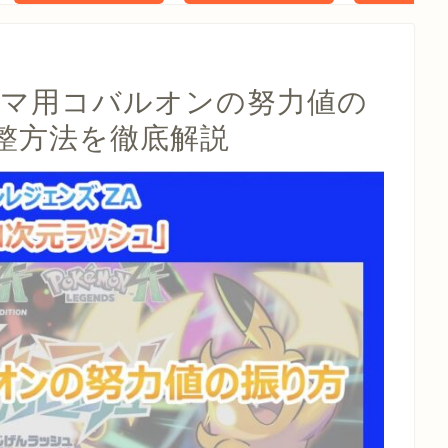
タル特典 家
らべったい
木」 配信
クマ用コバルオンの努力値の
整方法を徹底解説