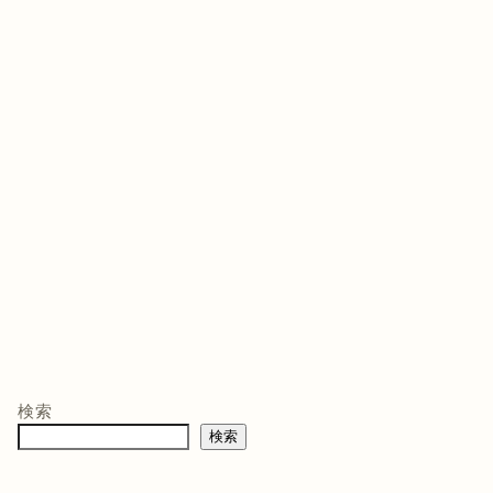
ゲームソフト
ゲームソフト
ゲー
年03月05
発売日 : 2021年07月13
発売日 : 2026年02月12
発売日
日
日
日
モン -
ニンテンドープリ
マリオテニス フィ
バイ
ペイド番号 5000
ーバー -Switch2
クイ
co.jpオ
円|オンラインコー
口コミを見
商品レビュー・口コミを見
商品レビュー・口コミを見
商品
典】メ
ド版
る
る
る
検索
価格 :
価格 :
価格 
製トレ
検索
新品最安値 :
新品最安値 :
新品
直径
 & デジ
で見る
Amazonで見る
Amazonで見る