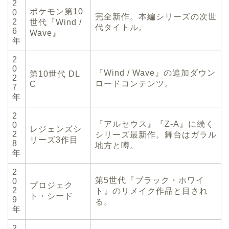
2
ポケモン第10
0
完全新作。本編シリーズの次世
2
世代『Wind /
代タイトル。
6
Wave』
年
2
0
『Wind / Wave』の追加ダウン
第10世代 DL
2
ロードコンテンツ。
C
7
年
2
『アルセウス』『Z-A』に続く
0
レジェンズシ
2
シリーズ最新作。舞台はガラル
リーズ3作目
8
地方と噂。
年
2
第5世代『ブラック・ホワイ
0
プロジェク
2
ト』のリメイク作品と目され
ト・シード
9
る。
年
2