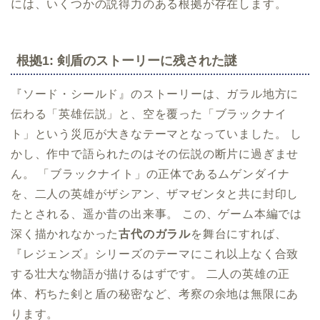
には、いくつかの説得力のある根拠が存在します。
根拠1: 剣盾のストーリーに残された謎
『ソード・シールド』のストーリーは、ガラル地方に
伝わる「英雄伝説」と、空を覆った「ブラックナイ
ト」という災厄が大きなテーマとなっていました。 し
かし、作中で語られたのはその伝説の断片に過ぎませ
ん。 「ブラックナイト」の正体であるムゲンダイナ
を、二人の英雄がザシアン、ザマゼンタと共に封印し
たとされる、遥か昔の出来事。 この、ゲーム本編では
深く描かれなかった
古代のガラル
を舞台にすれば、
『レジェンズ』シリーズのテーマにこれ以上なく合致
する壮大な物語が描けるはずです。 二人の英雄の正
体、朽ちた剣と盾の秘密など、考察の余地は無限にあ
ります。