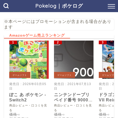
Pokelog｜ポケログ
※本ページにはプロモーションが含まれる場合があり
ます
Amazonゲーム売上ランキング
ゲームソフト
ゲームソフト
ゲームソフト
発売日 : 2026年03月05
発売日 : 2021年07月13
発売日 : 20
日
日
日
ぽこ あ ポケモン -
ニンテンドープリ
ドラゴン
Switch2
ペイド番号 9000
VII Reim
円|オンラインコー
Switch2
商品レビュー・口コミを見
商品レビュー・口コミを見
商品レビュー
ド版
る
る
る
価格 :
価格 :
価格 :