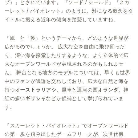
ブ）』とされています。 『ソード / シールド』『スカ
ーレット / バイオレット』のように、対になる概念をタ
イトルに据える近年の傾向を踏襲していますね。
「風」と「波」というテーマから、どのような世界が
広がるのでしょうか。 広大な空を自由に飛び回った
り、深い海を探索したりするような、より立体的で広
大なオープンワールドが実現されるのかもしれませ
ん。 舞台となる地方のモデルについては、早くも世界
中のファンが議論を交わしており、広大な自然と海を
持つ
オーストラリア
や、風車と運河の国
オランダ
、神
話の多い
ギリシャ
などが候補として挙げられていま
す。
『スカーレット・バイオレット』でオープンワールド
の第一歩を踏み出したゲームフリークが、次世代機