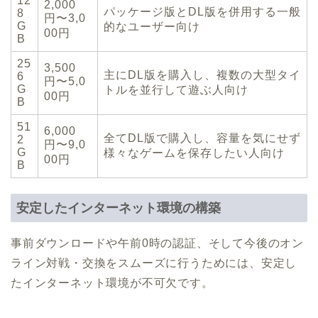
12
2,000
パッケージ版とDL版を併用する一般
8
円〜3,0
G
的なユーザー向け
00円
B
25
3,500
主にDL版を購入し、複数の大型タイ
6
円〜5,0
G
トルを並行して遊ぶ人向け
00円
B
51
6,000
全てDL版で購入し、容量を気にせず
2
円〜9,0
G
様々なゲームを保存したい人向け
00円
B
安定したインターネット環境の構築
事前ダウンロードや午前0時の認証、そして今後のオン
ライン対戦・交換をスムーズに行うためには、安定し
たインターネット環境が不可欠です。