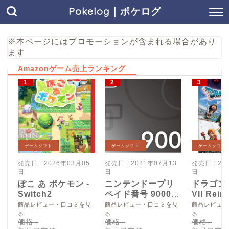
Pokelog｜ポケログ
※本ページにはプロモーションが含まれる場合があり
ます
Amazonゲーム売上ランキング
ゲームソフト
ゲームソフト
ゲームソフト
発売日 : 2026年03月05
発売日 : 2021年07月13
発売日 : 20
日
日
日
ぽこ あ ポケモン -
ニンテンドープリ
ドラゴン
Switch2
ペイド番号 9000
VII Reim
円|オンラインコー
Switch2
商品レビュー・口コミを見
商品レビュー・口コミを見
商品レビュー
ド版
る
る
る
価格 :
価格 :
価格 :