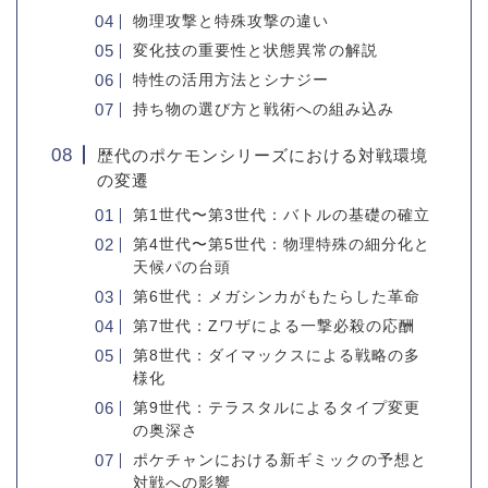
物理攻撃と特殊攻撃の違い
変化技の重要性と状態異常の解説
特性の活用方法とシナジー
持ち物の選び方と戦術への組み込み
歴代のポケモンシリーズにおける対戦環境
の変遷
第1世代〜第3世代：バトルの基礎の確立
第4世代〜第5世代：物理特殊の細分化と
天候パの台頭
第6世代：メガシンカがもたらした革命
第7世代：Zワザによる一撃必殺の応酬
第8世代：ダイマックスによる戦略の多
様化
第9世代：テラスタルによるタイプ変更
の奥深さ
ポケチャンにおける新ギミックの予想と
対戦への影響