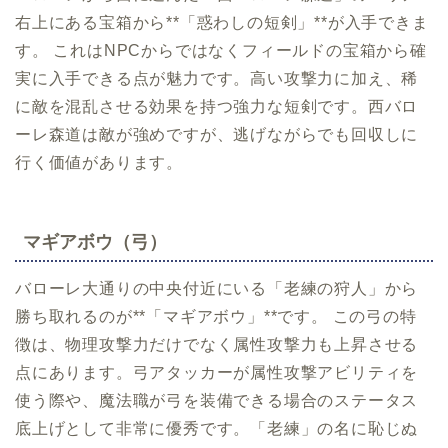
右上にある宝箱から**「惑わしの短剣」**が入手できま
す。 これはNPCからではなくフィールドの宝箱から確
実に入手できる点が魅力です。高い攻撃力に加え、稀
に敵を混乱させる効果を持つ強力な短剣です。西バロ
ーレ森道は敵が強めですが、逃げながらでも回収しに
行く価値があります。
マギアボウ（弓）
バローレ大通りの中央付近にいる「老練の狩人」から
勝ち取れるのが**「マギアボウ」**です。 この弓の特
徴は、物理攻撃力だけでなく属性攻撃力も上昇させる
点にあります。弓アタッカーが属性攻撃アビリティを
使う際や、魔法職が弓を装備できる場合のステータス
底上げとして非常に優秀です。「老練」の名に恥じぬ