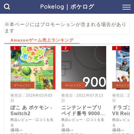
Pokelog｜ポケログ
※本ページにはプロモーションが含まれる場合があり
ます
Amazonゲーム売上ランキング
ゲームソフト
ゲームソフト
ゲームソフト
発売日 : 2026年03月05
発売日 : 2021年07月13
発売日 : 20
日
日
日
ぽこ あ ポケモン -
ニンテンドープリ
ドラゴン
Switch2
ペイド番号 9000
VII Reim
円|オンラインコー
Switch2
商品レビュー・口コミを見
商品レビュー・口コミを見
商品レビュー
ド版
る
る
る
価格 :
価格 :
価格 :