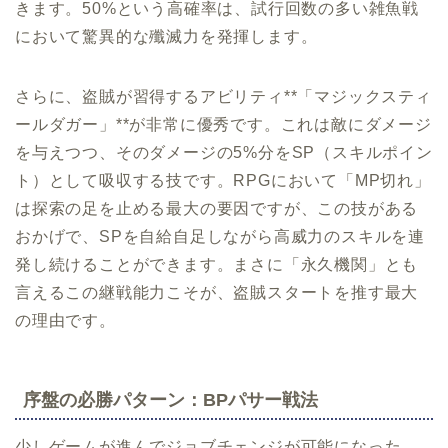
きます。50%という高確率は、試行回数の多い雑魚戦
において驚異的な殲滅力を発揮します。
さらに、盗賊が習得するアビリティ**「マジックスティ
ールダガー」**が非常に優秀です。これは敵にダメージ
を与えつつ、そのダメージの5%分をSP（スキルポイン
ト）として吸収する技です。RPGにおいて「MP切れ」
は探索の足を止める最大の要因ですが、この技がある
おかげで、SPを自給自足しながら高威力のスキルを連
発し続けることができます。まさに「永久機関」とも
言えるこの継戦能力こそが、盗賊スタートを推す最大
の理由です。
序盤の必勝パターン：BPパサー戦法
少しゲームが進んでジョブチェンジが可能になった