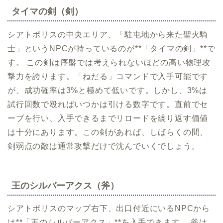
タイマの剣（剣）
シアトポリスの中央エリア、「駐屯地から来た聖火騎
士」というNPCが持っているのが**「タイマの剣」**で
す。 この剣は序盤では考えられないほどの高い物理攻
撃力を誇ります。「ねだる」コマンドで入手可能です
が、成功確率は3%と極めて低いです。しかし、3%は
試行回数で殴ればいつかは引ける数字です。直前でセ
ーブを行い、入手できるまでリロードを繰り返す価値
は十分にあります。この剣があれば、しばらくの間、
剣弱点の敵は通常攻撃だけで沈んでいくでしょう。
王のシルバーアクス（斧）
シアトポリスのマップ右下、出口付近にいるNPCから
は**「王のシルバーアクス」**を入手できます。 斧は