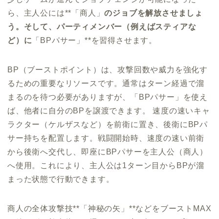
ら、主人公には**「商人」
のジョブを解放させましょ
う。そして、パーティメンバー（例えばスティアな
ど）に
「BPパサー」**を習得させます。
BP（ブーストポイント）は、攻撃回数や威力を強化す
るための重要なリソースです。通常はターン経過で溜
まるのを待つ必要がありますが、「BPパサー」を使え
ば、他者に自分のBPを譲渡できます。 速度の速いキャ
ラクター（ケルザスなど）を前衛に置き、後衛にBPパ
サー持ちを配置します。戦闘開始時、速度の速い前衛
から後衛へ交代し、即座にBPパサーを主人公（商人）
へ使用。これにより、主人公は1ターン目からBPが溜
まった状態で行動できます。
商人の全体攻撃技**「神秘の矢」**などをブーストMAX