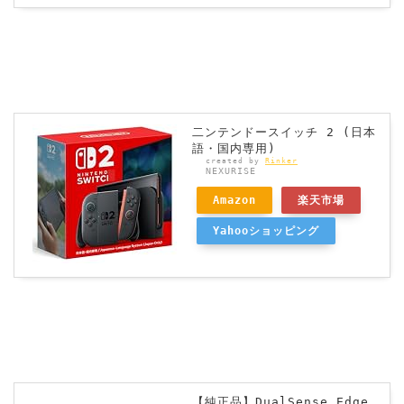
二ンテンドースイッチ 2 (日本
語・国内専用)
created by
Rinker
NEXURISE
Amazon
楽天市場
Yahooショッピング
【純正品】DualSense Edge