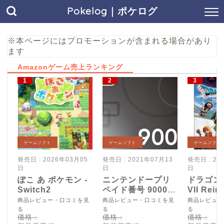
Pokelog｜ポケログ
※本ページにはプロモーションが含まれる場合があり
ます
Amazonゲーム売上ランキング
ゲームソフト
ゲームソフト
ゲームソフト
発売日 : 2026年03月05
発売日 : 2021年07月13
発売日 : 20
日
日
日
ぽこ あ ポケモン -
ニンテンドープリ
ドラゴン
Switch2
ペイド番号 9000
VII Reim
円|オンラインコー
Switch2
商品レビュー・口コミを見
商品レビュー・口コミを見
商品レビュー
ド版
る
る
る
価格 :
価格 :
価格 :