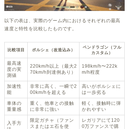
以下の表は、実際のゲーム内におけるそれぞれの最高
速度と特性を比較したものです。
ペンドラゴン（フル
比較項目
ポルシェ（改造込み）
カスタム）
最高速
220km/h以上（最大2
198km/h〜222k
度の実
70km/h到達例あり）
m/h程度
測値
加速性
非常に高く、一瞬で2
高いがポルシェに
能
00km/hを超える
は一歩劣る
車体の
重く、他車との接触
軽く、接触時に弾
重量感
に非常に強い
かれやすい
限定ガチャ（ファン
レガリアにて120
入手方
スまたはエ石を使
0万ファンスで購