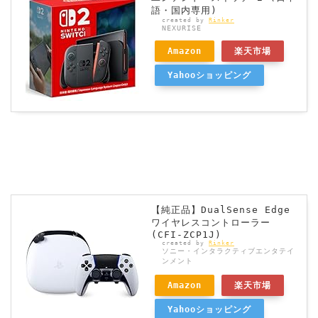
語・国内専用)
created by
Rinker
NEXURISE
Amazon
楽天市場
Yahooショッピング
【純正品】DualSense Edge
ワイヤレスコントローラー
(CFI-ZCP1J)
created by
Rinker
ソニー・インタラクティブエンタテイ
ンメント
Amazon
楽天市場
Yahooショッピング