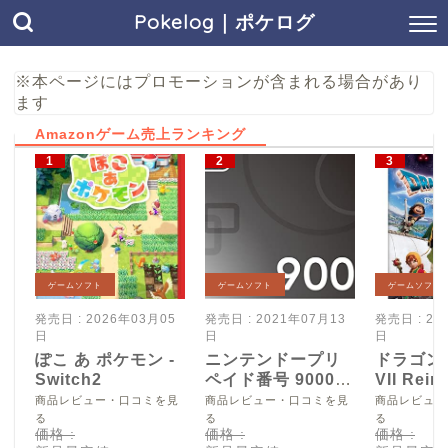
Pokelog｜ポケログ
※本ページにはプロモーションが含まれる場合があり
ます
Amazonゲーム売上ランキング
ゲームソフト
ゲームソフト
ゲームソフト
発売日 : 2026年03月05
発売日 : 2021年07月13
発売日 : 20
日
日
日
ぽこ あ ポケモン -
ニンテンドープリ
ドラゴン
Switch2
ペイド番号 9000
VII Reim
円|オンラインコー
Switch2
商品レビュー・口コミを見
商品レビュー・口コミを見
商品レビュー
ド版
る
る
る
価格 :
価格 :
価格 :