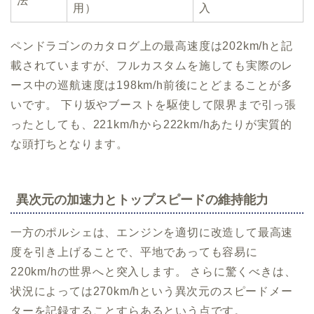
法
用）
入
ペンドラゴンのカタログ上の最高速度は202km/hと記
載されていますが、フルカスタムを施しても実際のレ
ース中の巡航速度は198km/h前後にとどまることが多
いです。 下り坂やブーストを駆使して限界まで引っ張
ったとしても、221km/hから222km/hあたりが実質的
な頭打ちとなります。
異次元の加速力とトップスピードの維持能力
一方のポルシェは、エンジンを適切に改造して最高速
度を引き上げることで、平地であっても容易に
220km/hの世界へと突入します。 さらに驚くべきは、
状況によっては270km/hという異次元のスピードメー
ターを記録することすらあるという点です。