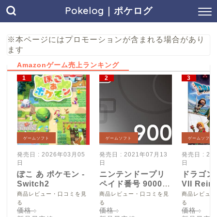
Pokelog｜ポケログ
※本ページにはプロモーションが含まれる場合があり
ます
Amazonゲーム売上ランキング
ゲームソフト
ゲームソフト
ゲームソフト
発売日 : 2026年03月05
発売日 : 2021年07月13
発売日 : 20
日
日
日
ぽこ あ ポケモン -
ニンテンドープリ
ドラゴン
Switch2
ペイド番号 9000
VII Reim
円|オンラインコー
Switch2
商品レビュー・口コミを見
商品レビュー・口コミを見
商品レビュー
ド版
る
る
る
価格 :
価格 :
価格 :