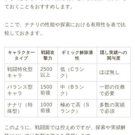
ておくことをおすすめします。
ここで、ナナリの性能や探索における有用性を表で比
較しておきます。
キャラクター
戦闘攻
ギミック解除適
隠し実績への
タイプ
撃力
性
関与度
戦闘特化型
2500
低（Cラン
ほぼ無し
以上
キャラ
ク）
バランス型
1500
中（Bラン
一部の任務
前後
キャラ
ク）
で必要
ナナリ（特
1000
極めて高（S
多数の実績
前後
殊型）
ランク）
で必須
このように、戦闘面では控えめですが、探索や実績解