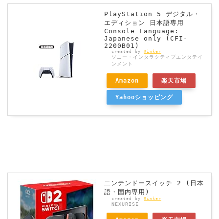
PlayStation 5 デジタル・
エディション 日本語専用
Console Language:
Japanese only (CFI-
2200B01)
created by
Rinker
ソニー・インタラクティブエンタテイ
ンメント
Amazon
楽天市場
Yahooショッピング
二ンテンドースイッチ 2 (日本
語・国内専用)
created by
Rinker
NEXURISE