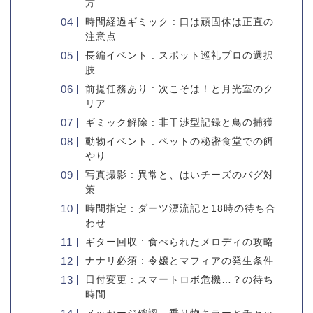
方
時間経過ギミック : 口は頑固体は正直の
注意点
長編イベント : スポット巡礼プロの選択
肢
前提任務あり : 次こそは！と月光室のク
リア
ギミック解除 : 非干渉型記録と鳥の捕獲
動物イベント : ペットの秘密食堂での餌
やり
写真撮影 : 異常と、はいチーズのバグ対
策
時間指定 : ダーツ漂流記と18時の待ち合
わせ
ギター回収 : 食べられたメロディの攻略
ナナリ必須 : 令嬢とマフィアの発生条件
日付変更 : スマートロボ危機…？の待ち
時間