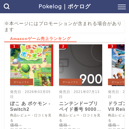
Pokelog｜ポケログ
※本ページにはプロモーションが含まれる場合があり
ます
Amazonゲーム売上ランキング
ゲームソフト
ゲームソフト
ゲームソフト
発売日 : 2026年03月05
発売日 : 2021年07月13
発売日 : 20
日
日
日
ぽこ あ ポケモン -
ニンテンドープリ
ドラゴン
Switch2
ペイド番号 9000
VII Reim
円|オンラインコー
Switch2
商品レビュー・口コミを見
商品レビュー・口コミを見
商品レビュー
ド版
る
る
る
価格 :
価格 :
価格 :