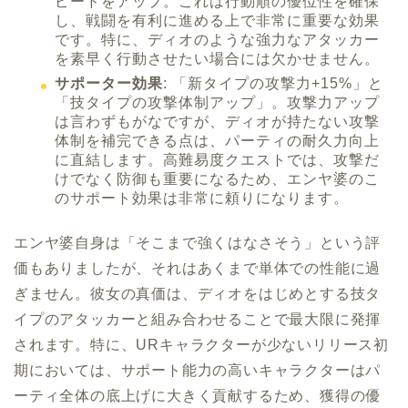
ピードをアップ。これは行動順の優位性を確保
し、戦闘を有利に進める上で非常に重要な効果
です。特に、ディオのような強力なアタッカー
を素早く行動させたい場合には欠かせません。
サポーター効果
: 「新タイプの攻撃力+15%」と
「技タイプの攻撃体制アップ」。攻撃力アップ
は言わずもがなですが、ディオが持たない攻撃
体制を補完できる点は、パーティの耐久力向上
に直結します。高難易度クエストでは、攻撃だ
けでなく防御も重要になるため、エンヤ婆のこ
のサポート効果は非常に頼りになります。
エンヤ婆自身は「そこまで強くはなさそう」という評
価もありましたが、それはあくまで単体での性能に過
ぎません。彼女の真価は、ディオをはじめとする技タ
イプのアタッカーと組み合わせることで最大限に発揮
されます。特に、URキャラクターが少ないリリース初
期においては、サポート能力の高いキャラクターはパ
ーティ全体の底上げに大きく貢献するため、獲得の優