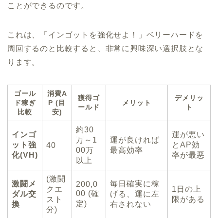
ことができるのです。
これは、「インゴットを強化せよ！」ベリーハードを
周回するのと比較すると、非常に興味深い選択肢とな
ります。
ゴール
消費A
獲得ゴ
デメリッ
ド稼ぎ
P (目
メリット
ールド
ト
比較
安)
約30
インゴ
運が悪い
万～1
運が良ければ
ット強
とAP効
40
00万
最高効率
化(VH)
率が最悪
以上
(激闘
激闘メ
毎日確実に稼
200,0
クエ
1日の上
00 (確
ダル交
げる、運に左
スト
限がある
定)
換
右されない
分)