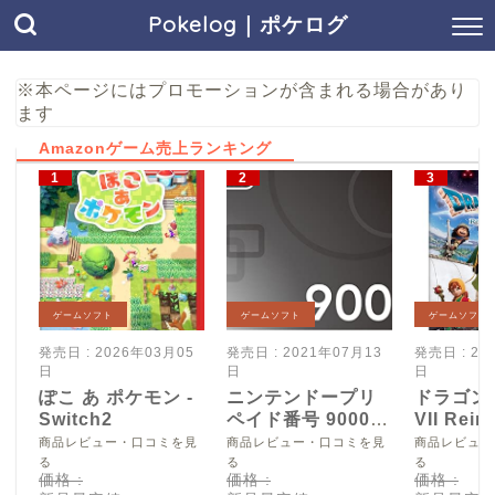
Pokelog｜ポケログ
※本ページにはプロモーションが含まれる場合があり
ます
Amazonゲーム売上ランキング
ゲームソフト
ゲームソフト
ゲームソフト
発売日 : 2026年03月05
発売日 : 2021年07月13
発売日 : 20
日
日
日
ぽこ あ ポケモン -
ニンテンドープリ
ドラゴン
Switch2
ペイド番号 9000
VII Reim
円|オンラインコー
Switch2
商品レビュー・口コミを見
商品レビュー・口コミを見
商品レビュー
ド版
る
る
る
価格 :
価格 :
価格 :