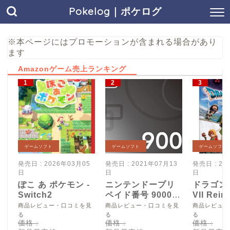
Pokelog｜ポケログ
※本ページにはプロモーションが含まれる場合があり
ます
Amazonゲーム売上ランキング
ゲームソフト
ゲームソフト
ゲームソフト
発売日 : 2026年03月05
発売日 : 2021年07月13
発売日 : 20
日
日
日
ぽこ あ ポケモン -
ニンテンドープリ
ドラゴン
Switch2
ペイド番号 9000
VII Reim
円|オンラインコー
Switch2
商品レビュー・口コミを見
商品レビュー・口コミを見
商品レビュー
ド版
る
る
る
価格 :
価格 :
価格 :