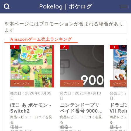
Pokelog｜ポケログ
※本ページにはプロモーションが含まれる場合があり
ます
Amazonゲーム売上ランキング
ゲームソフト
ゲームソフト
ゲームソフト
発売日 : 2026年03月05
発売日 : 2021年07月13
発売日 : 20
日
日
日
ぽこ あ ポケモン -
ニンテンドープリ
ドラゴン
Switch2
ペイド番号 9000
VII Reim
円|オンラインコー
Switch2
商品レビュー・口コミを見
商品レビュー・口コミを見
商品レビュー
ド版
る
る
る
価格 :
価格 :
価格 :