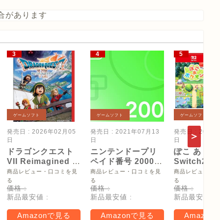
合があります
ゲームソフト
ゲームソフト
ゲームソフト
発売日 : 2026年02月05
発売日 : 2021年07月13
発売日 : 2026
日
日
日
ドラゴンクエスト
ニンテンドープリ
ぽこ あ ポケ
VII Reimagined -
ペイド番号 2000
Switch2
Switch2
円|オンラインコー
【Amazon.
商品レビュー・口コミを見
商品レビュー・口コミを見
商品レビュー・
ド版
リジナル特
る
る
る
価格 :
価格 :
価格 :
タモン型木
新品最安値 :
新品最安値 :
新品最安値 :
ー(サイズ約
16cm) 同梱
Amazonで見る
Amazonで見る
Amazon