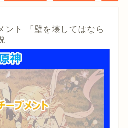
タル特典 家
らべったい
木」 配信
メント 「壁を壊してはなら
説