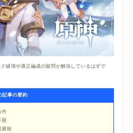
ック破壊や適正編成の疑問が解決しているはずで
の記事の要約
条件
手順
回避術