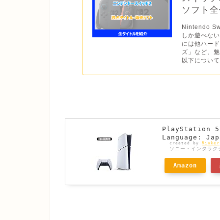
ソフト全作
Nintend
しか遊べない
には他ハー
ズ」など、魅
以下について
PlayStatio
Language: Jap
created by
Rinker
ソニー・インタラク
Amazon