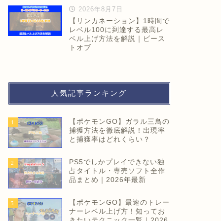
2026年8月7日
【リンカネーション】1時間で
レベル100に到達する最高レ
ベル上げ方法を解説｜ビース
トオブ
人気記事ランキング
【ポケモンGO】ガラル三鳥の
1
捕獲方法を徹底解説！出現率
と捕獲率はどれくらい？
PS5でしかプレイできない独
2
占タイトル・専売ソフト全作
品まとめ｜2026年最新
【ポケモンGO】最速のトレー
3
ナーレベル上げ方！知ってお
きたいテクニック一覧｜2026