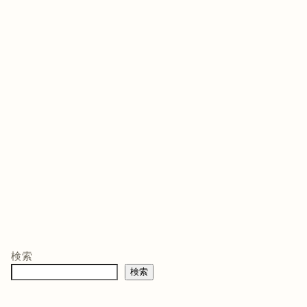
ゲームソフト
ゲームソフト
ゲー
年03月05
発売日 : 2021年07月13
発売日 : 2026年02月12
発売日
日
日
日
モン -
ニンテンドープリ
マリオテニス フィ
バイ
ペイド番号 5000
ーバー -Switch2
クイ
co.jpオ
円|オンラインコー
口コミを見
商品レビュー・口コミを見
商品レビュー・口コミを見
商品
典】メ
ド版
る
る
る
検索
価格 :
価格 :
価格 
製トレ
検索
新品最安値 :
新品最安値 :
新品
直径
 & デジ
で見る
Amazonで見る
Amazonで見る