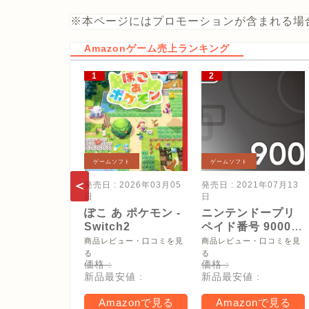
※本ページにはプロモーションが含まれる場
Amazonゲーム売上ランキング
ゲームソフト
ゲームソフト
発売日 : 2026年03月05
発売日 : 2021年07月13
日
日
ぽこ あ ポケモン -
ニンテンドープリ
Switch2
ペイド番号 9000
円|オンラインコー
商品レビュー・口コミを見
商品レビュー・口コミを見
ド版
る
る
価格 :
価格 :
新品最安値 :
新品最安値 :
Amazonで見る
Amazonで見る