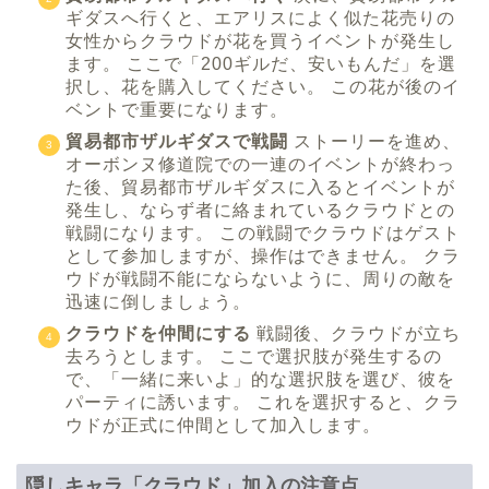
ギダスへ行くと、エアリスによく似た花売りの
女性からクラウドが花を買うイベントが発生し
ます。 ここで「200ギルだ、安いもんだ」を選
択し、花を購入してください。 この花が後のイ
ベントで重要になります。
貿易都市ザルギダスで戦闘
ストーリーを進め、
オーボンヌ修道院での一連のイベントが終わっ
た後、貿易都市ザルギダスに入るとイベントが
発生し、ならず者に絡まれているクラウドとの
戦闘になります。 この戦闘でクラウドはゲスト
として参加しますが、操作はできません。 クラ
ウドが戦闘不能にならないように、周りの敵を
迅速に倒しましょう。
クラウドを仲間にする
戦闘後、クラウドが立ち
去ろうとします。 ここで選択肢が発生するの
で、「一緒に来いよ」的な選択肢を選び、彼を
パーティに誘います。 これを選択すると、クラ
ウドが正式に仲間として加入します。
隠しキャラ「クラウド」加入の注意点