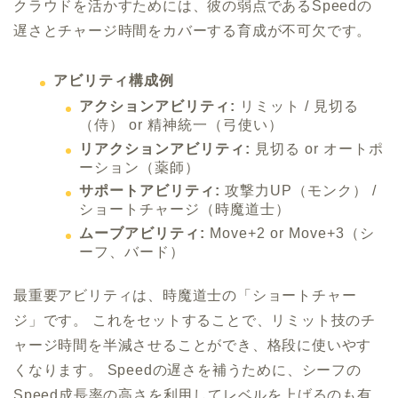
クラウドを活かすためには、彼の弱点であるSpeedの
遅さとチャージ時間をカバーする育成が不可欠です。
アビリティ構成例
アクションアビリティ:
リミット / 見切る
（侍） or 精神統一（弓使い）
リアクションアビリティ:
見切る or オートポ
ーション（薬師）
サポートアビリティ:
攻撃力UP（モンク） /
ショートチャージ（時魔道士）
ムーブアビリティ:
Move+2 or Move+3（シ
ーフ、バード）
最重要アビリティは、時魔道士の「ショートチャー
ジ」です。 これをセットすることで、リミット技のチ
ャージ時間を半減させることができ、格段に使いやす
くなります。 Speedの遅さを補うために、シーフの
Speed成長率の高さを利用してレベルを上げるのも有