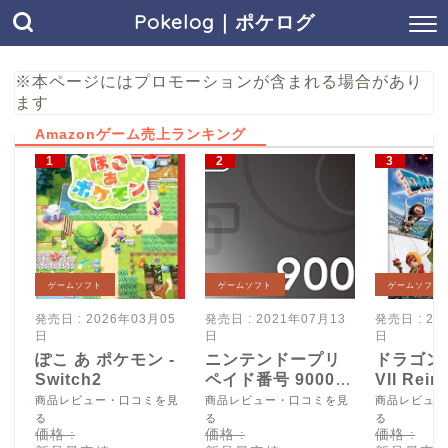
Pokelog｜ポケログ
※本ページにはプロモーションが含まれる場合があり
ます
Amazonゲーム売上ランキング
ゲームソフト
ゲームソフト
ゲームソフト
発売日 : 2026年03月05
発売日 : 2021年07月13
発売日 : 20
日
日
日
ぽこ あ ポケモン -
ニンテンドープリ
ドラゴン
Switch2
ペイド番号 9000
VII Reim
円|オンラインコー
Switch2
商品レビュー・口コミを見
商品レビュー・口コミを見
商品レビュー
ド版
る
る
る
価格 :
価格 :
価格 :