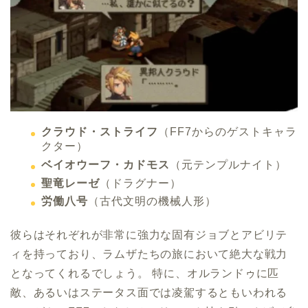
クラウド・ストライフ
（FF7からのゲストキャラ
クター）
ベイオウーフ・カドモス
（元テンプルナイト）
聖竜レーゼ
（ドラグナー）
労働八号
（古代文明の機械人形）
彼らはそれぞれが非常に強力な固有ジョブとアビリテ
ィを持っており、ラムザたちの旅において絶大な戦力
となってくれるでしょう。 特に、オルランドゥに匹
敵、あるいはステータス面では凌駕するともいわれる