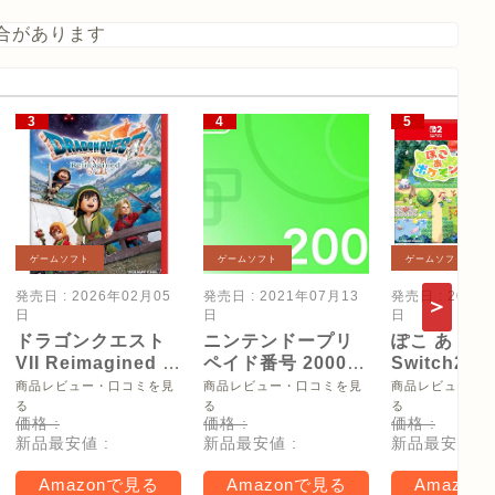
合があります
ゲームソフト
ゲームソフト
ゲームソフト
発売日 : 2026年02月05
発売日 : 2021年07月13
発売日 : 2026
日
日
日
ドラゴンクエスト
ニンテンドープリ
ぽこ あ ポケ
VII Reimagined -
ペイド番号 2000
Switch2
Switch2
円|オンラインコー
【Amazon.
商品レビュー・口コミを見
商品レビュー・口コミを見
商品レビュー・
ド版
リジナル特
る
る
る
価格 :
価格 :
価格 :
タモン型木
新品最安値 :
新品最安値 :
新品最安値 :
ー(サイズ約
16cm) 同梱
Amazonで見る
Amazonで見る
Amazon