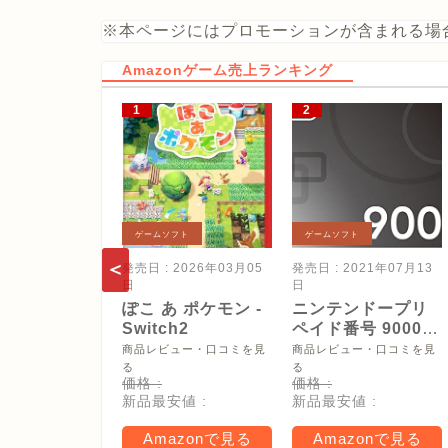
※本ページにはプロモーションが含まれる場
Amazonゲーム売上ランキング
ゲームソフト
ゲームソフト
発売日 : 2026年03月05
発売日 : 2021年07月13
日
日
ぽこ あ ポケモン -
ニンテンドープリ
Switch2
ペイド番号 9000
円|オンラインコー
商品レビュー・口コミを見
商品レビュー・口コミを見
ド版
る
る
価格 :
価格 :
新品最安値 :
新品最安値 :
Amazonで見る
Amazonで見る