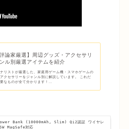
評論家厳選】周辺グッズ・アクセサリ
ンル別厳選アイテムを紹介
ーナリストが厳選した、家庭用ゲーム機・スマホゲームの
アクセサリーをジャンル別に解説しています。 これだ
要なものが全て分かります！...
Power Bank (10000mAh, Slim) Qi2認証 ワイヤレ
W MagSafe対応