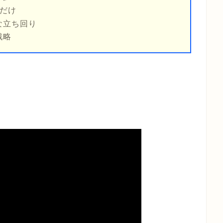
だけ
な立ち回り
戦略