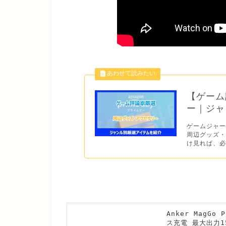
【ゲーム
ー｜ジャ
ゲームジャ
周辺グッズ・
け見れば、必
Anker MagGo 
ス充電 最大出力15