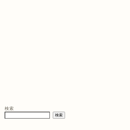
ゲームソフト
ゲームソフト
ゲー
年03月05
発売日 : 2021年07月13
発売日 : 2026年02月12
発売日
日
日
日
モン -
ニンテンドープリ
マリオテニス フィ
バイ
ペイド番号 5000
ーバー -Switch2
クイ
co.jpオ
円|オンラインコー
口コミを見
商品レビュー・口コミを見
商品レビュー・口コミを見
商品
典】メ
ド版
る
る
る
検索
価格 :
価格 :
価格 
製トレ
検索
新品最安値 :
新品最安値 :
新品
直径
 & デジ
で見る
Amazonで見る
Amazonで見る