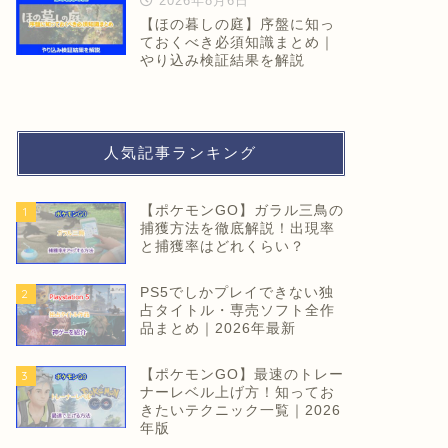
2026年8月6日
【ほの暮しの庭】序盤に知っ
ておくべき必須知識まとめ｜
やり込み検証結果を解説
人気記事ランキング
【ポケモンGO】ガラル三鳥の
1
捕獲方法を徹底解説！出現率
と捕獲率はどれくらい？
PS5でしかプレイできない独
2
占タイトル・専売ソフト全作
品まとめ｜2026年最新
【ポケモンGO】最速のトレー
3
ナーレベル上げ方！知ってお
きたいテクニック一覧｜2026
年版