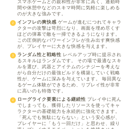
スマホゲームとの親和性が非常に高く、通勤時
間や休憩中などのスキマ時間に気軽に楽しめる
のが大きな強みです。
インフレの爽快感
ゲームが進むにつれてキャラ
クターの攻撃は苛烈になり、画面を埋め尽くす
ほどの弾幕で敵を一掃できるようになります。
この圧倒的なパワーインフレが生み出す爽快感
が、プレイヤーに大きな快感を与えます。
ランダム性と戦略性
レベルアップ時に提示され
るスキルはランダムです。 その場で最適なスキ
ルを選び、武器とアイテムのシナジーを考えな
がら自分だけの最強ビルドを構築していく戦略
性が、ゲームに深みを与えています。 毎回異な
るゲーム体験ができるため、リプレイ性が非常
に高いのも特徴です。
ローグライク要素による継続性
プレイ中に死ん
でしまっても、獲得したリソースを使ってキャ
ラクターの基礎能力を永続的に強化できます。
「死んでも無駄にならない」という安心感が、
プレイヤーに「もう一回だけ」と思わせ、繰り