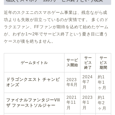
近年のスクエニのスマホゲーム事業は、残念ながら成
功よりも失敗が目立っているのが実情です。 多くのド
ラクエファン、FFファンが期待を込めて始めたゲーム
が、わずか1〜2年でサービス終了という憂き目に遭う
ケースが後を絶ちません。
サー
サー
サービ
ゲームタイトル
ビス
ビス
ス開始
終了
期間
2024
約1
ドラゴンクエスト チャンピ
2023
年7
年1
年6月
オンズ
月
ヶ月
2021
2023
約1
ファイナルファンタジーVII
年11
年1
年2
ザ ファーストソルジャー
月
月
ヶ月