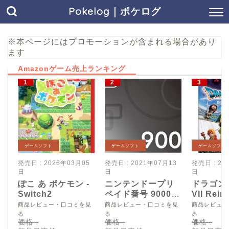
Pokelog｜ポケログ
※本ページにはプロモーションが含まれる場合があり
ます
Amazonゲーム売上ランキング
ゲームソフト
ゲームソフト
ゲームソフト
発売日 : 2026年03月05
発売日 : 2021年07月13
発売日 : 20
日
日
日
ぽこ あ ポケモン -
ニンテンドープリ
ドラゴン
Switch2
ペイド番号 9000
VII Reim
円|オンラインコー
Switch2
商品レビュー・口コミを見
商品レビュー・口コミを見
商品レビュー
ド版
る
る
る
価格 :
価格 :
価格 :