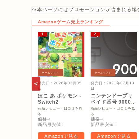
※本ページにはプロモーションが含まれる場
Amazonゲーム売上ランキング
ゲームソフト
ゲームソフト
発売日 : 2026年03月05
発売日 : 2021年07月13
日
日
ぽこ あ ポケモン -
ニンテンドープリ
Switch2
ペイド番号 9000
円|オンラインコー
商品レビュー・口コミを見
商品レビュー・口コミを見
ド版
る
る
価格 :
価格 :
新品最安値 :
新品最安値 :
Amazonで見る
Amazonで見る