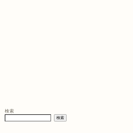
ゲームソフト
ゲームソフト
ゲー
年03月05
発売日 : 2021年07月13
発売日 : 2026年02月12
発売日
日
日
日
モン -
ニンテンドープリ
マリオテニス フィ
バイ
ペイド番号 5000
ーバー -Switch2
クイ
co.jpオ
円|オンラインコー
口コミを見
商品レビュー・口コミを見
商品レビュー・口コミを見
商品
典】メ
ド版
る
る
る
検索
価格 :
価格 :
価格 
製トレ
検索
新品最安値 :
新品最安値 :
新品
直径
 & デジ
で見る
Amazonで見る
Amazonで見る