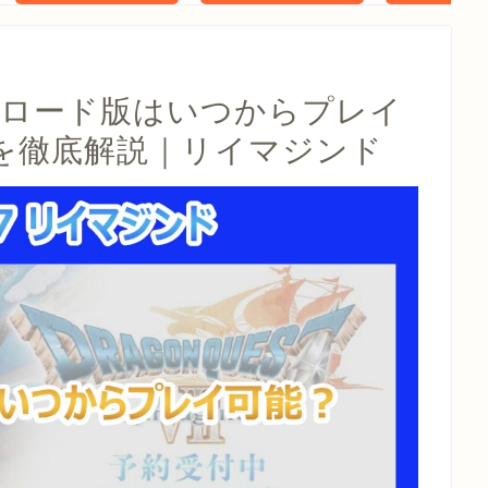
タル特典 家
らべったい
木」 配信
ンロード版はいつからプレイ
を徹底解説｜リイマジンド