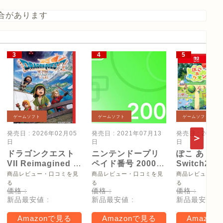
合があります
ゲームソフト
ゲームソフト
ゲームソフト
発売日 : 2026年02月05
発売日 : 2021年07月13
発売日 : 2026
日
日
日
ドラゴンクエスト
ニンテンドープリ
ぽこ あ ポケ
VII Reimagined -
ペイド番号 2000
Switch2
Switch2
円|オンラインコー
【Amazon.
商品レビュー・口コミを見
商品レビュー・口コミを見
商品レビュー・
ド版
リジナル特
る
る
る
価格 :
価格 :
価格 :
タモン型木
新品最安値 :
新品最安値 :
新品最安値 :
ー(サイズ約
16cm) 同梱
Amazonで見る
Amazonで見る
Amazon