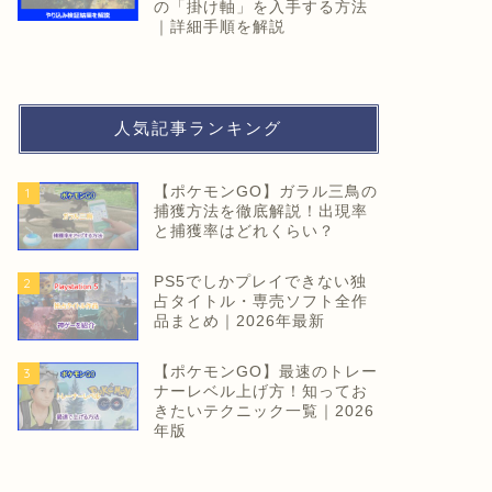
の「掛け軸」を入手する方法
｜詳細手順を解説
人気記事ランキング
【ポケモンGO】ガラル三鳥の
1
捕獲方法を徹底解説！出現率
と捕獲率はどれくらい？
PS5でしかプレイできない独
2
占タイトル・専売ソフト全作
品まとめ｜2026年最新
【ポケモンGO】最速のトレー
3
ナーレベル上げ方！知ってお
きたいテクニック一覧｜2026
年版