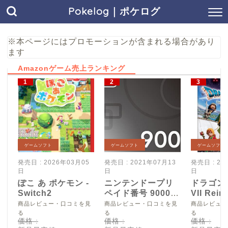
Pokelog｜ポケログ
※本ページにはプロモーションが含まれる場合があり
ます
Amazonゲーム売上ランキング
ゲームソフト
ゲームソフト
ゲームソフト
発売日 : 2026年03月05
発売日 : 2021年07月13
発売日 : 20
日
日
日
ぽこ あ ポケモン -
ニンテンドープリ
ドラゴン
Switch2
ペイド番号 9000
VII Reim
円|オンラインコー
Switch2
商品レビュー・口コミを見
商品レビュー・口コミを見
商品レビュー
ド版
る
る
る
価格 :
価格 :
価格 :