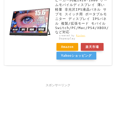
ピーカー内蔵1920*1080 ゲー
ムモバイルディスプレイ 薄い
軽量 非光沢IPS液晶パネル サ
ブモ スイッチ用 ポータブルモ
ニター ディスプレイ IPSパネ
ル 複製/拡張モード モバイル
Switch/PC/Mac/PS4/XBOX/
など対応
created by
Rinker
Dopesplay
Amazon
楽天市場
Yahooショッピング
スポンサーリンク