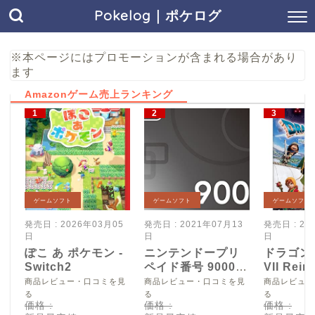
Pokelog｜ポケログ
※本ページにはプロモーションが含まれる場合があり
ます
Amazonゲーム売上ランキング
ゲームソフト
ゲームソフト
ゲームソフト
発売日 : 2026年03月05
発売日 : 2021年07月13
発売日 : 20
日
日
日
ぽこ あ ポケモン -
ニンテンドープリ
ドラゴン
Switch2
ペイド番号 9000
VII Reim
円|オンラインコー
Switch2
商品レビュー・口コミを見
商品レビュー・口コミを見
商品レビュー
ド版
る
る
る
価格 :
価格 :
価格 :