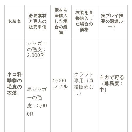
素材を
衣装を直
必要素材
全購入
実プレイ推
接購入し
衣装名
と商人の
した場
奨の調達ル
た場合の
販売単価
合の総
ート
価格
額
ジャガー
の毛皮：
2,000R
ネコ科
クラフト
自力で狩る
動物の
5,000
専用（直
（難易度：
レアル
毛皮の
接販売な
黒ジャガ
中）
衣装
し）
ーの毛
皮：3,00
0R