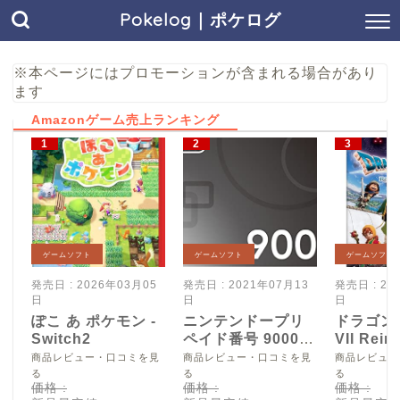
Pokelog｜ポケログ
※本ページにはプロモーションが含まれる場合があり
ます
Amazonゲーム売上ランキング
ゲームソフト
ゲームソフト
ゲームソフト
発売日 : 2026年03月05
発売日 : 2021年07月13
発売日 : 20
日
日
日
ぽこ あ ポケモン -
ニンテンドープリ
ドラゴン
Switch2
ペイド番号 9000
VII Reim
円|オンラインコー
Switch2
商品レビュー・口コミを見
商品レビュー・口コミを見
商品レビュー
ド版
る
る
る
価格 :
価格 :
価格 :