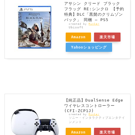
アサシン クリード ブラック
フラッグ RE:シンクロ 【予約
特典】DLC「黒髭のクリムゾン
パック」 同梱 – PS5
created by
Rinker
Ubisoft
Amazon
楽天市場
Yahooショッピング
【純正品】DualSense Edge
ワイヤレスコントローラー
(CFI-ZCP1J)
created by
Rinker
ソニー・インタラクティブエンタテイ
ンメント
Amazon
楽天市場