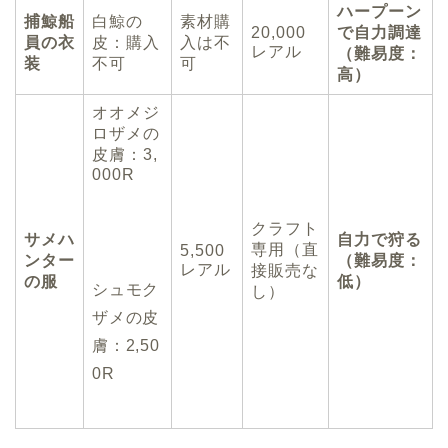
ハープーン
捕鯨船
白鯨の
素材購
20,000
で自力調達
員の衣
皮：購入
入は不
レアル
（難易度：
装
不可
可
高）
オオメジ
ロザメの
皮膚：3,
000R
クラフト
サメハ
自力で狩る
専用（直
5,500
ンター
（難易度：
レアル
接販売な
の服
低）
シュモク
し）
ザメの皮
膚：2,50
0R