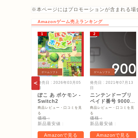
※本ページにはプロモーションが含まれる場
Amazonゲーム売上ランキング
ゲームソフト
ゲームソフト
発売日 : 2026年03月05
発売日 : 2021年07月13
日
日
ぽこ あ ポケモン -
ニンテンドープリ
Switch2
ペイド番号 9000
円|オンラインコー
商品レビュー・口コミを見
商品レビュー・口コミを見
ド版
る
る
価格 :
価格 :
新品最安値 :
新品最安値 :
Amazonで見る
Amazonで見る