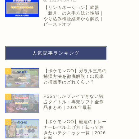
2026年8月7日
【リンカネーション】武器
「新月」の入手方法と性能｜
やり込み検証結果から解説｜
ビーストオブ
人気記事ランキング
【ポケモンGO】ガラル三鳥の
1
捕獲方法を徹底解説！出現率
と捕獲率はどれくらい？
PS5でしかプレイできない独
2
占タイトル・専売ソフト全作
品まとめ｜2026年最新
【ポケモンGO】最速のトレー
3
ナーレベル上げ方！知ってお
きたいテクニック一覧｜2026
年版