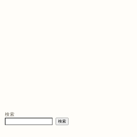
ゲームソフト
ゲームソフト
ゲー
年03月05
発売日 : 2021年07月13
発売日 : 2026年02月12
発売日
日
日
日
モン -
ニンテンドープリ
マリオテニス フィ
バイ
ペイド番号 5000
ーバー -Switch2
クイ
co.jpオ
円|オンラインコー
口コミを見
商品レビュー・口コミを見
商品レビュー・口コミを見
商品
典】メ
ド版
る
る
る
検索
価格 :
価格 :
価格 
製トレ
検索
新品最安値 :
新品最安値 :
新品
直径
 & デジ
で見る
Amazonで見る
Amazonで見る