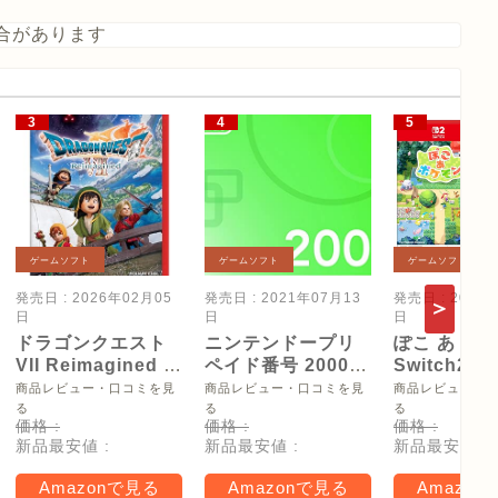
合があります
ゲームソフト
ゲームソフト
ゲームソフト
発売日 : 2026年02月05
発売日 : 2021年07月13
発売日 : 2026
日
日
日
ドラゴンクエスト
ニンテンドープリ
ぽこ あ ポケ
VII Reimagined -
ペイド番号 2000
Switch2
Switch2
円|オンラインコー
【Amazon.
商品レビュー・口コミを見
商品レビュー・口コミを見
商品レビュー・
ド版
リジナル特
る
る
る
価格 :
価格 :
価格 :
タモン型木
新品最安値 :
新品最安値 :
新品最安値 :
ー(サイズ約
16cm) 同梱
Amazonで見る
Amazonで見る
Amazon