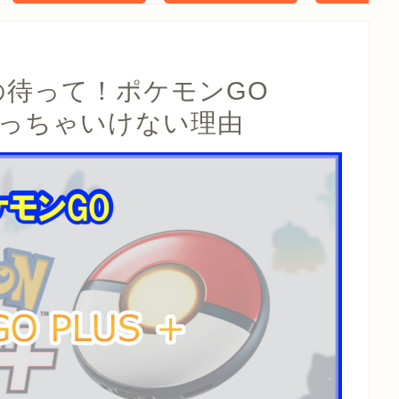
タル特典 家
らべったい
木」 配信
の待って！ポケモンGO
を買っちゃいけない理由